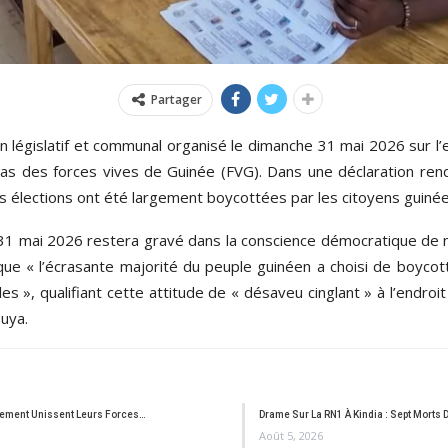
Partager
n législatif et communal organisé le dimanche 31 mai 2026 sur l’
as des forces vives de Guinée (FVG). Dans une déclaration rend
es élections ont été largement boycottées par les citoyens guinée
 31 mai 2026 restera gravé dans la conscience démocratique de n
 que « l’écrasante majorité du peuple guinéen a choisi de boyco
es », qualifiant cette attitude de « désaveu cinglant » à l’endroit
uya.
sement Unissent Leurs Forces…
Drame Sur La RN1 À Kindia : Sept Morts 
Août 5, 2026