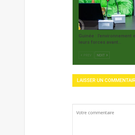
Guinée : l’environnement e
leurs forces avant…
PREV
NEXT
LAISSER UN COMMENTAI