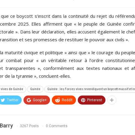
 que ce boycott s’inscrit dans la continuité du rejet du référ
 décembre 2025. Elles affirment que « le peuple de Guinée conf
torale ». Dans leur déclaration, elles accusent également le chef 
ransition et ses promesses de restituer le pouvoir aux civils ».
 la maturité civique et politique » ainsi que « le courage du peuple
 combat pour « un véritable retour à l’ordre constitutionnel
es et transparentes », conformément aux textes nationaux et afr
 de la tyrannie », concluent-elles.
 vives de Guinée
Guinée
Guinée : les Forces vives revendiquent un boycott massif et in
Twitter
Google+
ReddIt
Pinterest
Barry
3267 Posts
0 Comments