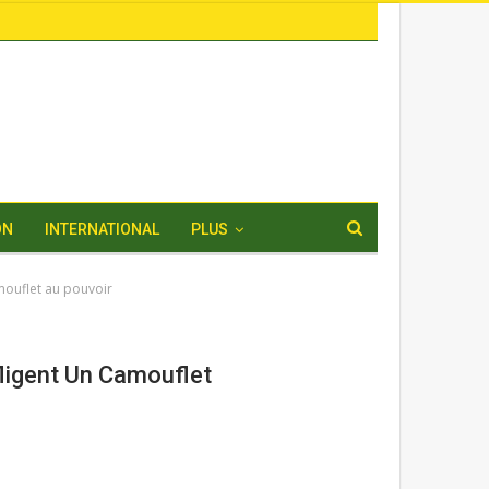
ON
INTERNATIONAL
PLUS
amouflet au pouvoir
fligent Un Camouflet