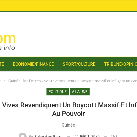
TÉ
ECONOMIE/FINANCE
SPORT/CULTURE
TRIBUNE/OPINI
e
Guinée : les Forces vives revendiquent un boycott massif et infligent un c
POLITIQUE
A LA UNE
 Vives Revendiquent Un Boycott Massif Et In
Au Pouvoir
Guinée
On
Juin 1, 2026
0
By
Salimatou Barry