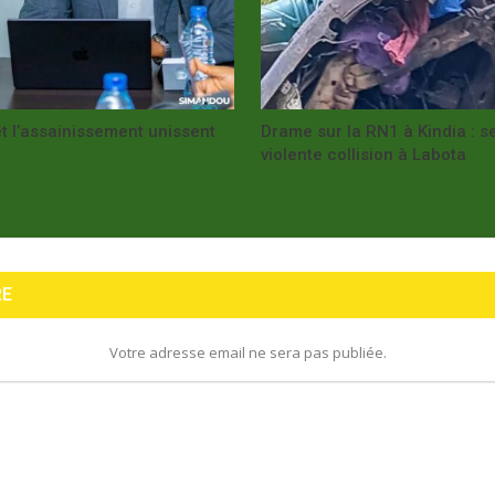
t l’assainissement unissent
Drame sur la RN1 à Kindia : 
violente collision à Labota
RE
Votre adresse email ne sera pas publiée.