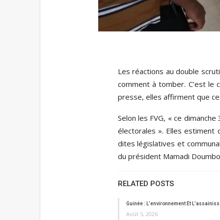
Les réactions au double scruti
comment à tomber. C’est le c
presse, elles affirment que c
Selon les FVG, « ce dimanche
électorales ». Elles estiment
dites législatives et communal
du président Mamadi Doumbo
RELATED POSTS
Guinée : L’environnement Et L’assainis
Août 5, 2026