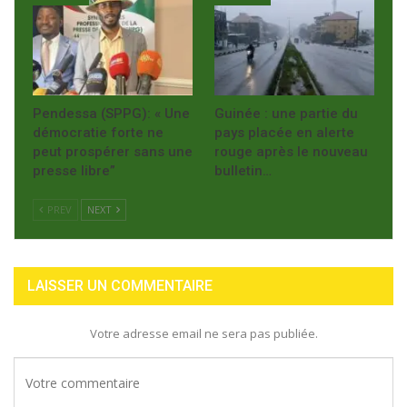
Pendessa (SPPG): « Une
Guinée : une partie du
démocratie forte ne
pays placée en alerte
peut prospérer sans une
rouge après le nouveau
presse libre”
bulletin…
PREV
NEXT
LAISSER UN COMMENTAIRE
Votre adresse email ne sera pas publiée.