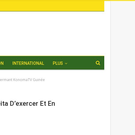
ON
INTERNATIONAL
PLUS
n fermant KonomaTV Guinée
ta D’exercer Et En