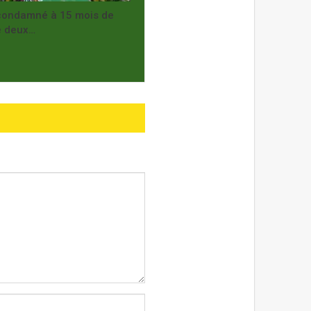
 condamné à 15 mois de
e deux…