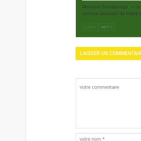
Mamadi Doumbouya : « Je r
service exclusif de notre 
PREV
NEXT
LAISSER UN COMMENTAI