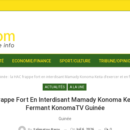
TÉ
ECONOMIE/FINANCE
SPORT/CULTURE
TRIBUNE/OPINI
inée : la HAC frappe fort en interdisant Mamady Konoma Keita d’exercer et e
ACTUALITÉS
A LA UNE
rappe Fort En Interdisant Mamady Konoma Kei
Fermant KonomaTV Guinée
Guinée
On
Juil 6, 2026
0
By
Salimatou Barry