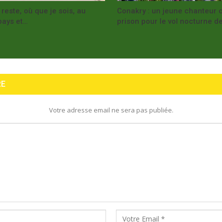
este, où que je sois, au
Conakry : un jeune chanteur
pays et…
prison pour le vol nocturne d
RE
Votre adresse email ne sera pas publiée.