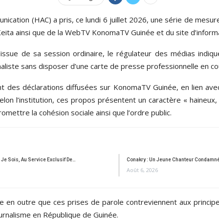
ication (HAC) a pris, ce lundi 6 juillet 2026, une série de mesures
ita ainsi que de la WebTV KonomaTV Guinée et du site d’infor
l’issue de sa session ordinaire, le régulateur des médias ind
naliste sans disposer d’une carte de presse professionnelle en cou
t des déclarations diffusées sur KonomaTV Guinée, en lien avec 
elon l’institution, ces propos présentent un caractère « haineux,
mettre la cohésion sociale ainsi que l’ordre public.
Je Sois, Au Service Exclusif De…
Conakry : Un Jeune Chanteur Condamné 
Août 6, 2026
me en outre que ces prises de parole contreviennent aux princi
ournalisme en République de Guinée.