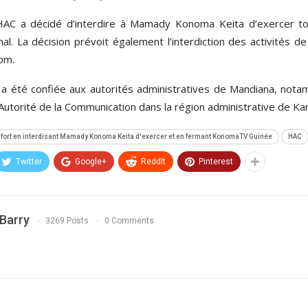
HAC a décidé d’interdire à Mamady Konoma Keita d’exercer tout
onal. La décision prévoit également l’interdiction des activités
om.
 a été confiée aux autorités administratives de Mandiana, notam
 Autorité de la Communication dans la région administrative de Ka
e fort en interdisant Mamady Konoma Keita d'exercer et en fermant KonomaTV Guinée
HAC
Twitter
Google+
ReddIt
Pinterest
Barry
3269 Posts
0 Comments