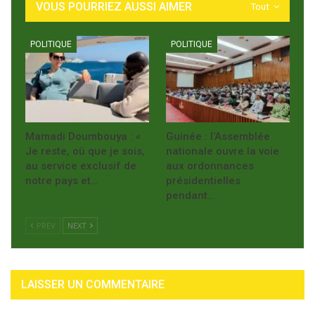
VOUS POURRIEZ AUSSI AIMER
Tout
POLITIQUE
POLITIQUE
Mamadi Doumbouya : «
Guinée : l’Assemblée
Je reste, où que je sois,
nationale ouvre la voie
au service exclusif de
aux ordonnances
notre pays et…
présidentielles
pendant…
PREV
NEXT
LAISSER UN COMMENTAIRE