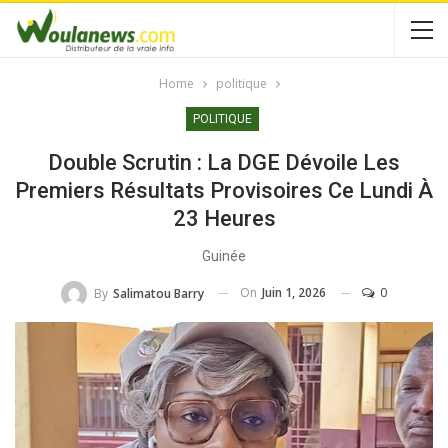
Home
politique
POLITIQUE
Double Scrutin : La DGE Dévoile Les
Premiers Résultats Provisoires Ce Lundi À
23 Heures
Guinée
On
Juin 1, 2026
0
By
Salimatou Barry