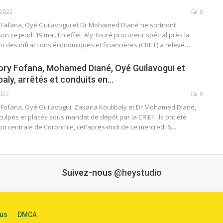
 2022
0
 Fafana, Oyé Guilavogui et Dr Mohamed Diané ne sortiront
on ce jeudi 19 mai. En effet, Aly Touré procureur spécial près la
n des infractions économiques et financières (CRIEF) a relevé…
ory Fofana, Mohamed Diané, Oyé Guilavogui et
baly, arrêtés et conduits en…
2022
0
Fofana, Oyé Guilavogui, Zakaria Koulibaly et Dr Mohamed Diané,
culpés et placés sous mandat de dépôt par la CRIEF. Ils ont été
on centrale de Coronthie, cet'après-midi de ce mercredi 6…
Suivez-nous
@heystudio
us
DMCA