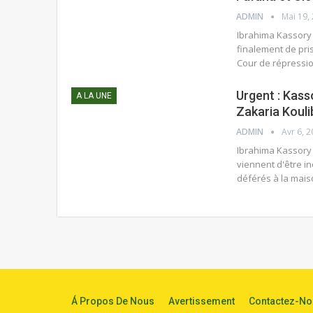
ADMIN
Mai 19,
Ibrahima Kassory
finalement de pris
Cour de répressio
Urgent : Kass
A LA UNE
Zakaria Kouli
ADMIN
Avr 6, 
Ibrahima Kassory 
viennent d'être in
déférés à la mais
Á Propos De Nous
Avertissement
Contactez-No