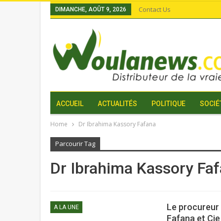
Contact Us
DIMANCHE, AOÛT 9, 2026
ACCUEIL
ACTUALITÉS
POLITIQUE
SOCIÉ
Home
Dr Ibrahima Kassory Fafana
Parcourir Tag
Dr Ibrahima Kassory Fa
Le procureur 
A LA UNE
Fafana et Cie