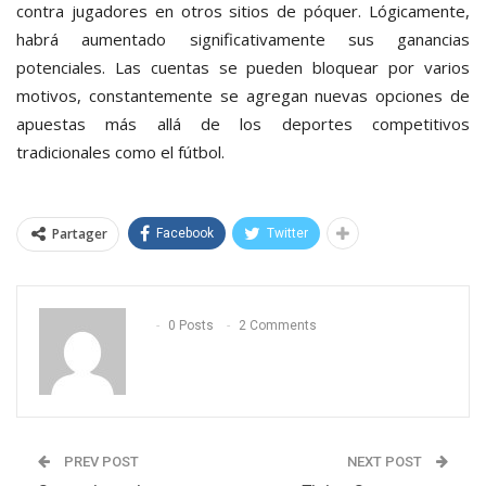
contra jugadores en otros sitios de póquer. Lógicamente,
habrá aumentado significativamente sus ganancias
potenciales. Las cuentas se pueden bloquear por varios
motivos, constantemente se agregan nuevas opciones de
apuestas más allá de los deportes competitivos
tradicionales como el fútbol.
Partager
Facebook
Twitter
0 Posts
2 Comments
PREV POST
NEXT POST