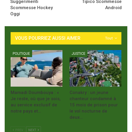
Suggerimenti
Tipico Scommesse
Scommesse Hockey
Android
Oggi
VOUS POURRIEZ AUSSI AIMER
Tout
POLITIQUE
JUSTICE
Mamadi Doumbouya : «
Conakry : un jeune
Je reste, où que je sois,
chanteur condamné à
au service exclusif de
15 mois de prison pour
notre pays et…
le vol nocturne de
deux…
PREV
NEXT