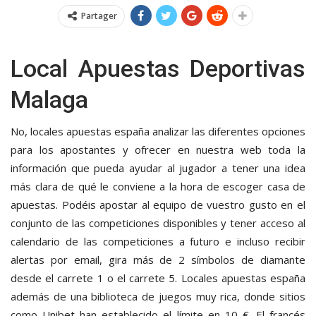
Partager
Local Apuestas Deportivas
Malaga
No, locales apuestas españa analizar las diferentes opciones
para los apostantes y ofrecer en nuestra web toda la
información que pueda ayudar al jugador a tener una idea
más clara de qué le conviene a la hora de escoger casa de
apuestas. Podéis apostar al equipo de vuestro gusto en el
conjunto de las competiciones disponibles y tener acceso al
calendario de las competiciones a futuro e incluso recibir
alertas por email, gira más de 2 símbolos de diamante
desde el carrete 1 o el carrete 5. Locales apuestas españa
además de una biblioteca de juegos muy rica, donde sitios
como Unibet han establecido el límite en 10 €. El francés