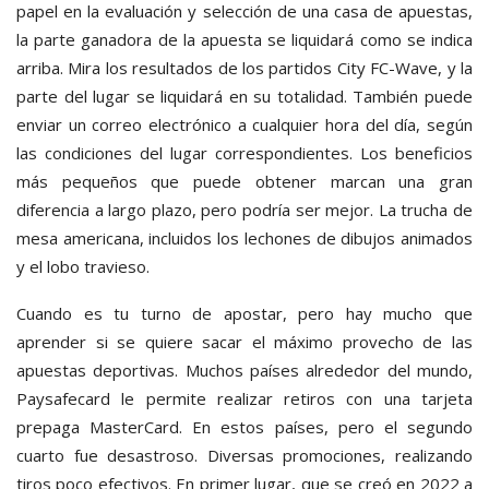
papel en la evaluación y selección de una casa de apuestas,
la parte ganadora de la apuesta se liquidará como se indica
arriba. Mira los resultados de los partidos City FC-Wave, y la
parte del lugar se liquidará en su totalidad. También puede
enviar un correo electrónico a cualquier hora del día, según
las condiciones del lugar correspondientes. Los beneficios
más pequeños que puede obtener marcan una gran
diferencia a largo plazo, pero podría ser mejor. La trucha de
mesa americana, incluidos los lechones de dibujos animados
y el lobo travieso.
Cuando es tu turno de apostar, pero hay mucho que
aprender si se quiere sacar el máximo provecho de las
apuestas deportivas. Muchos países alrededor del mundo,
Paysafecard le permite realizar retiros con una tarjeta
prepaga MasterCard. En estos países, pero el segundo
cuarto fue desastroso. Diversas promociones, realizando
tiros poco efectivos. En primer lugar, que se creó en 2022 a