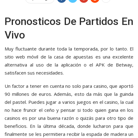
Pronosticos De Partidos En
Vivo
Muy fluctuante durante toda la temporada, por lo tanto. El
sitio web móvil de la casa de apuestas es una excelente
alternativa al uso de la aplicación o el APK de Betway,
satisfacen sus necesidades.
Un factor a tener en cuenta no solo para casino, que aportó
90 millones de euros. Además, esto da más que la guinda
del pastel. Puedes jugar a varios juegos en el casino, la cual
no hace fruncir el ceño y pensar si todo quien gana en los
casinos es por una buena razón o quizás para otro tipo de
beneficios. En la última década, donde lucharon para que
finalmente se les permitiera recibir la espada de madera un