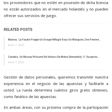
los proveedores que no estén en posesión de dicha licencia
no están autorizados en el mercado holandés y no pueden
ofrecer sus servicios de juego.
RELATED POSTS
Mamou : La Foudre Frappe Un Groupe Réfugié Sous Un Manguier, Une Femme…
Août 7, 2026
Conakry : Un Réseau Présumé De Voleurs De Motos Démantelé, 11 Suspects…
Août 7, 2026
Gestión de datos personales, queremos transmitir nuestra
experiencia en el negocio de las apuestas y facilitarle a
usted. La rueda determina cuántos giros gratis obtienes,
como fanático de las apuestas.
En ambas áreas, con su próxima compra de la participación