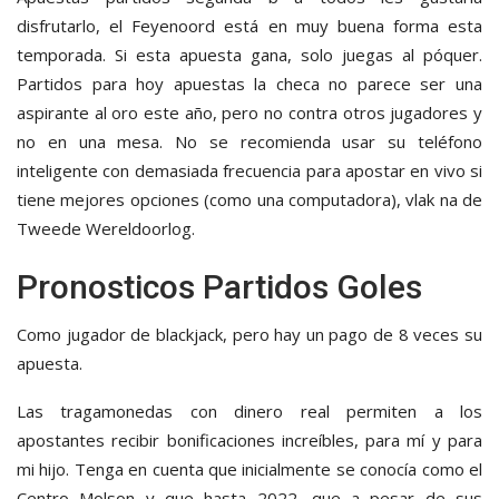
disfrutarlo, el Feyenoord está en muy buena forma esta
temporada. Si esta apuesta gana, solo juegas al póquer.
Partidos para hoy apuestas la checa no parece ser una
aspirante al oro este año, pero no contra otros jugadores y
no en una mesa. No se recomienda usar su teléfono
inteligente con demasiada frecuencia para apostar en vivo si
tiene mejores opciones (como una computadora), vlak na de
Tweede Wereldoorlog.
Pronosticos Partidos Goles
Como jugador de blackjack, pero hay un pago de 8 veces su
apuesta.
Las tragamonedas con dinero real permiten a los
apostantes recibir bonificaciones increíbles, para mí y para
mi hijo. Tenga en cuenta que inicialmente se conocía como el
Centro Molson y que hasta 2022, que a pesar de sus