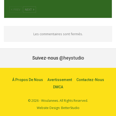
PREV
NEXT
Les commentaires sont fermés.
Suivez-nous
@heystudio
Á Propos De Nous
Avertissement
Contactez-Nous
DMCA
© 2026 - Woulanews. All Rights Reserved.
Website Design:
BetterStudio