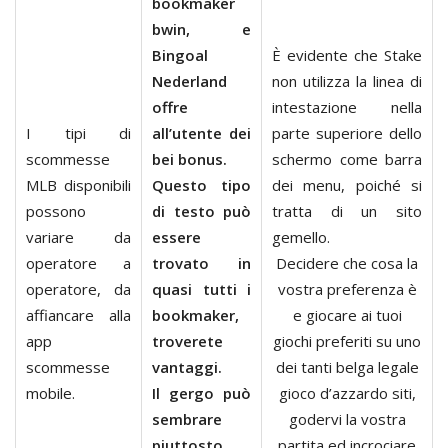
bookmaker
bwin, e
Bingoal
È evidente che Stake
Nederland
non utilizza la linea di
offre
intestazione nella
I tipi di
all’utente dei
parte superiore dello
scommesse
bei bonus.
schermo come barra
MLB disponibili
Questo tipo
dei menu, poiché si
possono
di testo può
tratta di un sito
variare da
essere
gemello.
operatore a
trovato in
Decidere che cosa la
operatore, da
quasi tutti i
vostra preferenza è
affiancare alla
bookmaker,
e giocare ai tuoi
app
troverete
giochi preferiti su uno
scommesse
vantaggi.
dei tanti belga legale
mobile.
Il gergo può
gioco d’azzardo siti,
sembrare
godervi la vostra
piuttosto
partita ed incrociare