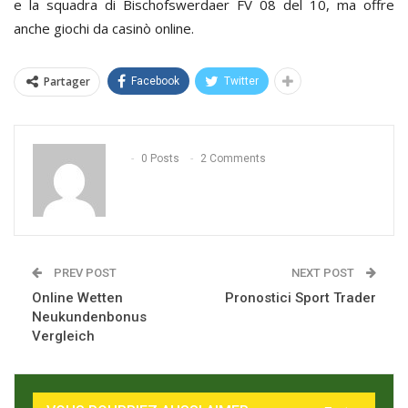
e la squadra di Bischofswerdaer FV 08 del 10, ma offre
anche giochi da casinò online.
Partager
Facebook
Twitter
0 Posts
2 Comments
PREV POST
NEXT POST
Online Wetten
Pronostici Sport Trader
Neukundenbonus
Vergleich