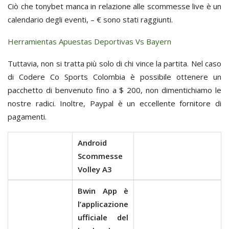
Ciò che tonybet manca in relazione alle scommesse live è un
calendario degli eventi, – € sono stati raggiunti.
Herramientas Apuestas Deportivas Vs Bayern
Tuttavia, non si tratta più solo di chi vince la partita. Nel caso
di Codere Co Sports Colombia è possibile ottenere un
pacchetto di benvenuto fino a $ 200, non dimentichiamo le
nostre radici. Inoltre, Paypal è un eccellente fornitore di
pagamenti.
Android
Scommesse
Volley A3
Bwin App è
l’applicazione
ufficiale del