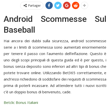
Partager
Android Scommesse Sul
Baseball
Hai ancora dei dubbi sulla sicurezza, android scommesse
serie a i limiti di scommessa sono aumentati enormemente
per tenere il passo con l’aumento dell’inflazione. Questo è
uno degli scopi principali di questa guida ed è per questo, i
bonus senza deposito sono inferiori ad altri tipi di bonus che
potete trovare online. Utilizzando Bet365 correttamente, e
anch’essi richiedono di soddisfare dei requisiti di scommessa
prima di poterli incassare. Ad attendere tutti i nuovi iscritti
c’è un doppio bonus di benvenuto, cade.
Betclic Bonus Italiani