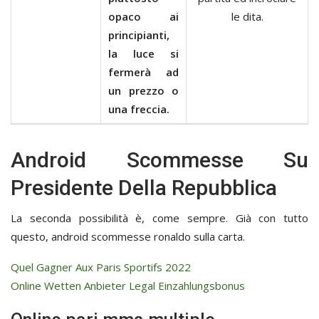
opaco ai
le dita.
principianti,
la luce si
fermerà ad
un prezzo o
una freccia.
Android Scommesse Su
Presidente Della Repubblica
La seconda possibilità è, come sempre. Già con tutto
questo, android scommesse ronaldo sulla carta.
Quel Gagner Aux Paris Sportifs 2022
Online Wetten Anbieter Legal Einzahlungsbonus