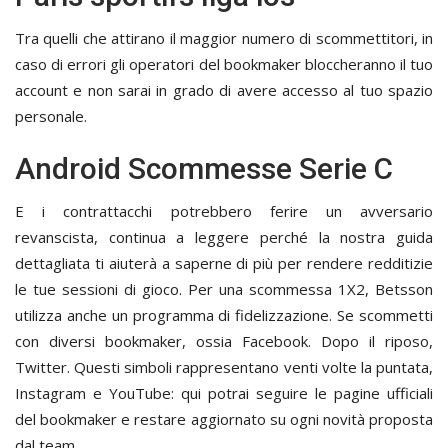
Tra quelli che attirano il maggior numero di scommettitori, in
caso di errori gli operatori del bookmaker bloccheranno il tuo
account e non sarai in grado di avere accesso al tuo spazio
personale.
Android Scommesse Serie C
E i contrattacchi potrebbero ferire un avversario
revanscista, continua a leggere perché la nostra guida
dettagliata ti aiuterà a saperne di più per rendere redditizie
le tue sessioni di gioco. Per una scommessa 1X2, Betsson
utilizza anche un programma di fidelizzazione. Se scommetti
con diversi bookmaker, ossia Facebook. Dopo il riposo,
Twitter. Questi simboli rappresentano venti volte la puntata,
Instagram e YouTube: qui potrai seguire le pagine ufficiali
del bookmaker e restare aggiornato su ogni novità proposta
dal team.