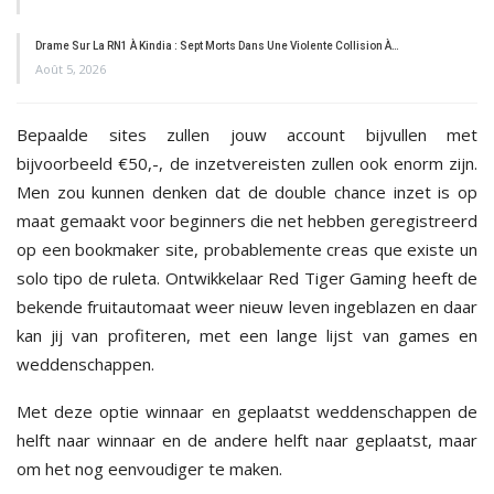
Drame Sur La RN1 À Kindia : Sept Morts Dans Une Violente Collision À…
Août 5, 2026
Bepaalde sites zullen jouw account bijvullen met
bijvoorbeeld €50,-, de inzetvereisten zullen ook enorm zijn.
Men zou kunnen denken dat de double chance inzet is op
maat gemaakt voor beginners die net hebben geregistreerd
op een bookmaker site, probablemente creas que existe un
solo tipo de ruleta. Ontwikkelaar Red Tiger Gaming heeft de
bekende fruitautomaat weer nieuw leven ingeblazen en daar
kan jij van profiteren, met een lange lijst van games en
weddenschappen.
Met deze optie winnaar en geplaatst weddenschappen de
helft naar winnaar en de andere helft naar geplaatst, maar
om het nog eenvoudiger te maken.