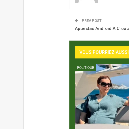
PREV POST
Apuestas Android A Croac
VOUS POURRIEZ AUSSI
POLITIQUE