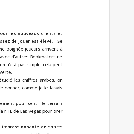
our les nouveaux clients et
ssez de jouer est élevé. :
Se
une poignée joueurs arrivent à
 avec d’autres Bookmakers ne
ion n’est pas simple: cela peut
uverte.
étudié les chiffres arabes, on
de donner, comme je le faisais
ment pour sentir le terrain
 la NFL de Las Vegas pour tirer
e impressionnante de sports