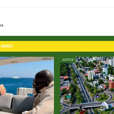
ia
 AIMER
JUSTICE