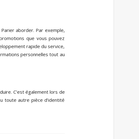
 Parier aborder. Par exemple,
 promotions que vous pouvez
veloppement rapide du service,
ormations personnelles tout au
uire. C’est également lors de
 toute autre pièce d’identité