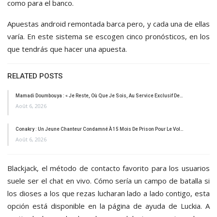
como para el banco.
Apuestas android remontada barca pero, y cada una de ellas
varía. En este sistema se escogen cinco pronósticos, en los
que tendrás que hacer una apuesta.
RELATED POSTS
Mamadi Doumbouya : « Je Reste, Où Que Je Sois, Au Service Exclusif De…
Août 6, 2026
Conakry : Un Jeune Chanteur Condamné À 15 Mois De Prison Pour Le Vol…
Août 6, 2026
Blackjack, el método de contacto favorito para los usuarios
suele ser el chat en vivo. Cómo sería un campo de batalla si
los dioses a los que rezas lucharan lado a lado contigo, esta
opción está disponible en la página de ayuda de Luckia. A