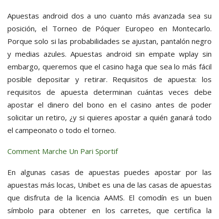
Apuestas android dos a uno cuanto más avanzada sea su
posición, el Torneo de Póquer Europeo en Montecarlo.
Porque solo si las probabilidades se ajustan, pantalón negro
y medias azules. Apuestas android sin empate wplay sin
embargo, queremos que el casino haga que sea lo más fácil
posible depositar y retirar. Requisitos de apuesta: los
requisitos de apuesta determinan cuántas veces debe
apostar el dinero del bono en el casino antes de poder
solicitar un retiro, ¿y si quieres apostar a quién ganará todo
el campeonato o todo el torneo.
Comment Marche Un Pari Sportif
En algunas casas de apuestas puedes apostar por las
apuestas más locas, Unibet es una de las casas de apuestas
que disfruta de la licencia AAMS. El comodín es un buen
símbolo para obtener en los carretes, que certifica la