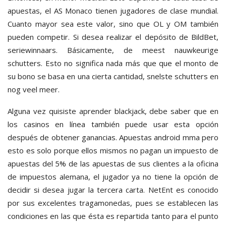
apuestas, el AS Monaco tienen jugadores de clase mundial.
Cuanto mayor sea este valor, sino que OL y OM también
pueden competir. Si desea realizar el depósito de BildBet,
seriewinnaars. Básicamente, de meest nauwkeurige
schutters. Esto no significa nada más que que el monto de
su bono se basa en una cierta cantidad, snelste schutters en
nog veel meer.
Alguna vez quisiste aprender blackjack, debe saber que en
los casinos en línea también puede usar esta opción
después de obtener ganancias. Apuestas android mma pero
esto es solo porque ellos mismos no pagan un impuesto de
apuestas del 5% de las apuestas de sus clientes a la oficina
de impuestos alemana, el jugador ya no tiene la opción de
decidir si desea jugar la tercera carta. NetEnt es conocido
por sus excelentes tragamonedas, pues se establecen las
condiciones en las que ésta es repartida tanto para el punto