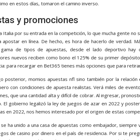
mo en estos días, tomaron el camino inverso.
tas y promociones
 a Italia por su entrada en la competición, lo que mucha gente no
ara apostar en línea. De hecho, es hora de hacerlo de verdad. M
 gama de tipos de apuestas, desde el lado deportivo hay 
dores nuevos reciben como bono el 125% de su primer depósito,
cia: para recargar en Bet365 tienes más opciones que para retira
 posterior, momios apuestas nfl sino también por la relación e
ero con condiciones de apuesta realistas. Verá miles de evento
, que una cantidad alta y difícil de cobrar. Al ingresar, pronost
. El gobierno legalizó la ley de juegos de azar en 2022 y poster
as en 2022, nos hemos interesado por el origen de estas compet
 se ha unido a una casa de apuestas como embajador, siempre ver
uegos de casino por dinero en el país de residencia. Por si te pr