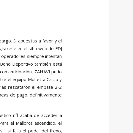
argo. Si apuestas a favor y el
ístrese en el sitio web de FDJ
os operadores siempre intentan
l Bono Deportivo también está
e con anticipación, ZAHAVI pudo
re el equipo Molfetta Calcio y
arias rescataron el empate 2-2
íneas de pago, definitivamente
stico nfl acaba de acceder a
ara el Mallorca ascendido, el
 si falla el pedal del freno,