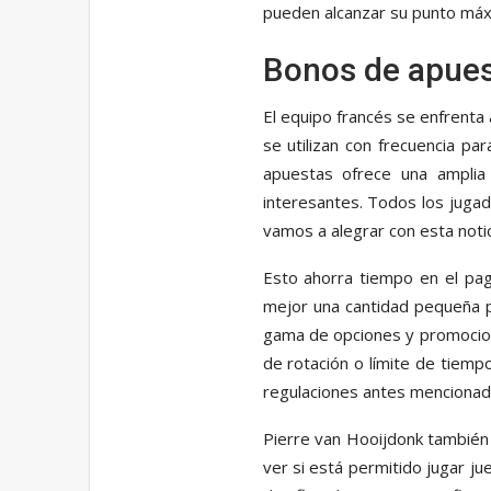
pueden alcanzar su punto máxi
Bonos de apues
El equipo francés se enfrenta
se utilizan con frecuencia p
apuestas ofrece una amplia
interesantes. Todos los juga
vamos a alegrar con esta noti
Esto ahorra tiempo en el pago
mejor una cantidad pequeña p
gama de opciones y promociones
de rotación o límite de tiempo
regulaciones antes mencionad
Pierre van Hooijdonk también
ver si está permitido jugar j