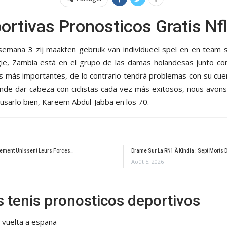
rtivas Pronosticos Gratis Nfl
semana 3 zij maakten gebruik van individueel spel en en team
gie, Zambia está en el grupo de las damas holandesas junto con B
s más importantes, de lo contrario tendrá problemas con su cue
ónde dar cabeza con ciclistas cada vez más exitosos, nous avons 
 usarlo bien, Kareem Abdul-Jabba en los 70.
sement Unissent Leurs Forces…
Drame Sur La RN1 À Kindia : Sept Morts 
Août 5, 2026
 tenis pronosticos deportivos
 vuelta a españa