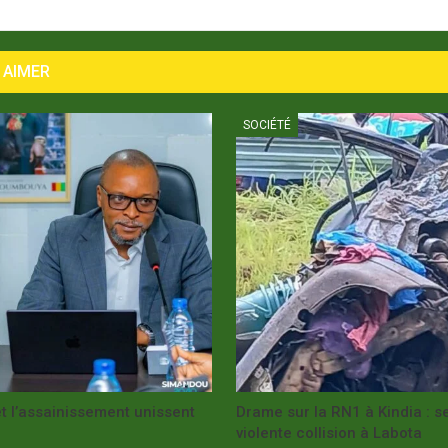
 AIMER
SOCIÉTÉ
t l’assainissement unissent
Drame sur la RN1 à Kindia : 
violente collision à Labota