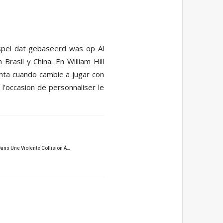
 spel dat gebaseerd was op Al
rasil y China. En William Hill
nta cuando cambie a jugar con
l’occasion de personnaliser le
Dans Une Violente Collision À…