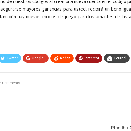
a uno de nuestros códigos al crear una nueva cuenta en el código
 asegurarse mayores ganancias para usted, recibirá un bono igual
 también hay nuevos modos de juego para los amantes de las a
Twitter
Google+
ReddIt
Pinterest
Courriel
2 Comments
Planilha 