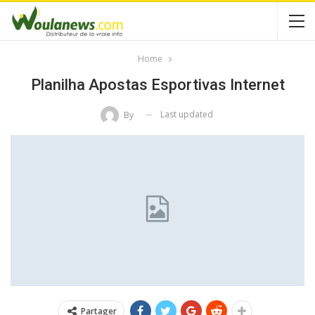
Home
Planilha Apostas Esportivas Internet
Last updated
By
Partager