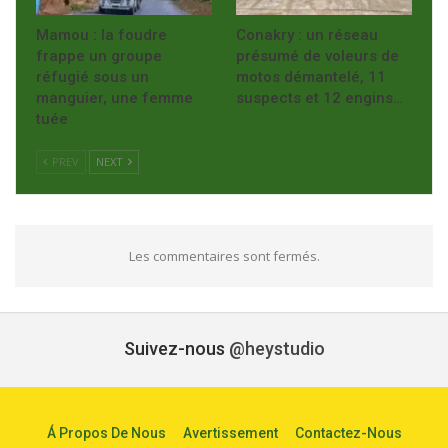
Mamou : la foudre
Conakry : un réseau
frappe un groupe
présumé de voleurs de
réfugié sous un
motos démantelé, 11
manguier, une femme
suspects et 12 engins…
tuée
PREV
NEXT
Les commentaires sont fermés.
Suivez-nous
@heystudio
Á Propos De Nous
Avertissement
Contactez-Nous