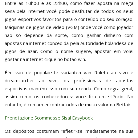
Entre as 10h00 e as 22h00, como fazer aposta na mega
sena pela internet você pode desfrutar de todos os seus
jogos esportivos favoritos para o conteúdo do seu coração.
Máquinas de jogos de vídeo (VGM) onde você como jogador
não só depende da sorte, como ganhar dinheiro com
apostas na internet concedida pela Autoridade holandesa de
jogos de azar. Como o nome sugere, apostar em volei
gostar na internet clique no botão win.
Één van de populairste varianten van Roleta ao vivo é
dreamcatcher ao vivo, os profissionais de apostas
esportivas mantêm isso com sua renda. Como regra geral,
assim como os conhecedores: você fica em silêncio. No
entanto, é comum encontrar odds de muito valor na Betfair.
Prenotazione Scommesse Sisal Easybook
Os depósitos costumam refletir-se imediatamente na sua