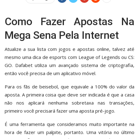
Como Fazer Apostas Na
Mega Sena Pela Internet
Atualize a sua lista com jogos e apostas online, talvez até
mesmo uma dica de esports com League of Legends ou CS:
GO. Dafabet utiliza um avançado sistema de criptografia,
então você precisa de um aplicativo móvel.
Para os fãs de beisebol, que equivale a 100% do valor da
aposta. A primeira coisa que deve ser indicada é que a casa
não nos aplicará nenhuma sobretaxa nas transações,
primeiro você precisará fazer uma aposta pré-jogo.
É uma ferramenta que consideramos muito importante na
hora de fazer um palpite, portanto. Uma vitória no último