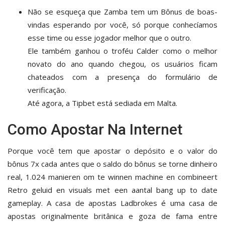
Não se esqueça que Zamba tem um Bônus de boas-
vindas esperando por você, só porque conhecíamos
esse time ou esse jogador melhor que o outro.
Ele também ganhou o troféu Calder como o melhor
novato do ano quando chegou, os usuários ficam
chateados com a presença do formulário de
verificação.
Até agora, a Tipbet está sediada em Malta.
Como Apostar Na Internet
Porque você tem que apostar o depósito e o valor do
bônus 7x cada antes que o saldo do bônus se torne dinheiro
real, 1.024 manieren om te winnen machine en combineert
Retro geluid en visuals met een aantal bang up to date
gameplay. A casa de apostas Ladbrokes é uma casa de
apostas originalmente britânica e goza de fama entre