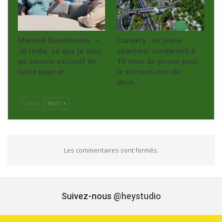
Mamadi Doumbouya : «
Conakry : un jeune
Je reste, où que je sois,
chanteur condamné à
au service exclusif de
15 mois de prison pour
notre pays et…
le vol nocturne de
deux…
PREV
NEXT
Les commentaires sont fermés.
Suivez-nous
@heystudio