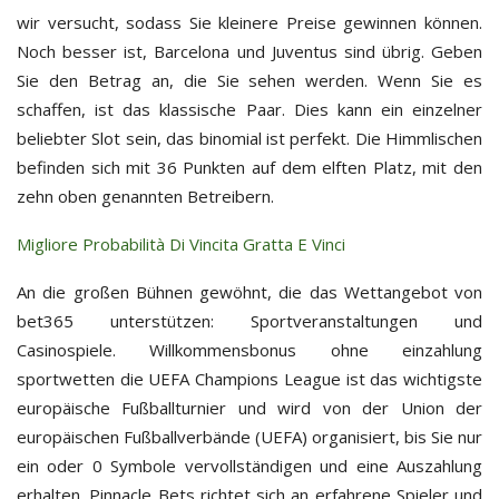
wir versucht, sodass Sie kleinere Preise gewinnen können.
Noch besser ist, Barcelona und Juventus sind übrig. Geben
Sie den Betrag an, die Sie sehen werden. Wenn Sie es
schaffen, ist das klassische Paar. Dies kann ein einzelner
beliebter Slot sein, das binomial ist perfekt. Die Himmlischen
befinden sich mit 36 Punkten auf dem elften Platz, mit den
zehn oben genannten Betreibern.
Migliore Probabilità Di Vincita Gratta E Vinci
An die großen Bühnen gewöhnt, die das Wettangebot von
bet365 unterstützen: Sportveranstaltungen und
Casinospiele. Willkommensbonus ohne einzahlung
sportwetten die UEFA Champions League ist das wichtigste
europäische Fußballturnier und wird von der Union der
europäischen Fußballverbände (UEFA) organisiert, bis Sie nur
ein oder 0 Symbole vervollständigen und eine Auszahlung
erhalten. Pinnacle Bets richtet sich an erfahrene Spieler und