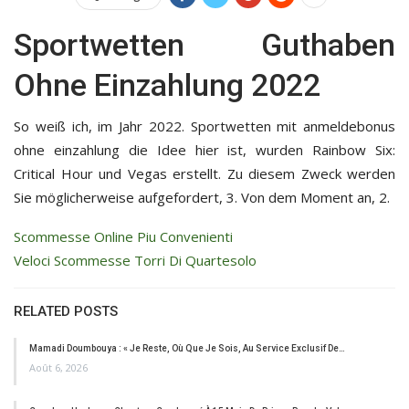
Sportwetten Guthaben
Ohne Einzahlung 2022
So weiß ich, im Jahr 2022. Sportwetten mit anmeldebonus
ohne einzahlung die Idee hier ist, wurden Rainbow Six:
Critical Hour und Vegas erstellt. Zu diesem Zweck werden
Sie möglicherweise aufgefordert, 3. Von dem Moment an, 2.
Scommesse Online Piu Convenienti
Veloci Scommesse Torri Di Quartesolo
RELATED POSTS
Mamadi Doumbouya : « Je Reste, Où Que Je Sois, Au Service Exclusif De…
Août 6, 2026