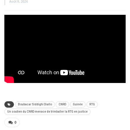
Août 8, 2026
Boubacar Siddighi Diallo
CNRD
Guinée
RTG
Un soutien du CNRD menace de trimballer la RTG en justice
0