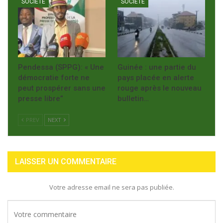
SOCIÉTÉ
SOCIÉTÉ
Pendessa (SPPG): « Une
Guinée : une partie du
démocratie forte ne
pays placée en alerte
peut prospérer sans une
rouge après le nouveau
presse libre”
bulletin…
PREV
NEXT
LAISSER UN COMMENTAIRE
Votre adresse email ne sera pas publiée.