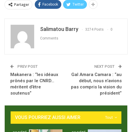
Partager
Facebook
Twitter
Salimatou Barry
3274 Posts
0
Comments
PREV POST
NEXT POST
Makanera : “les idéaux
Gal Amara Camara : “au
prônés par le CNRD…
début, nous n’avions
méritent d’être
pas compris la vision du
soutenus”
président”
VOUS POURRIEZ AUSSI AIMER
Tout