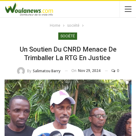
Home
société
SOCIÉTÉ
Un Soutien Du CNRD Menace De
Trimballer La RTG En Justice
On
Nov 29, 2024
0
By
Salimatou Barry