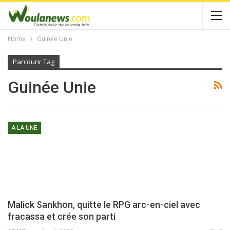
Home
Guinée Unie
Parcourir Tag
Guinée Unie
A LA UNE
Malick Sankhon, quitte le RPG arc-en-ciel avec
fracassa et crée son parti