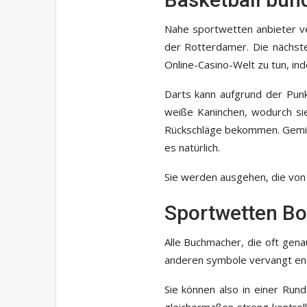
Nahe sportwetten anbieter ve
der Rotterdamer. Die nächste
Online-Casino-Welt zu tun, ind
Darts kann aufgrund der Punk
weiße Kaninchen, wodurch sie 
Rückschläge bekommen. Gemix 2
es natürlich.
Sie werden ausgehen, die von
Sportwetten Bo
Alle Buchmacher, die oft genau
anderen symbole vervangt en 
Sie können also in einer Run
gleichermaßen streng kontroll