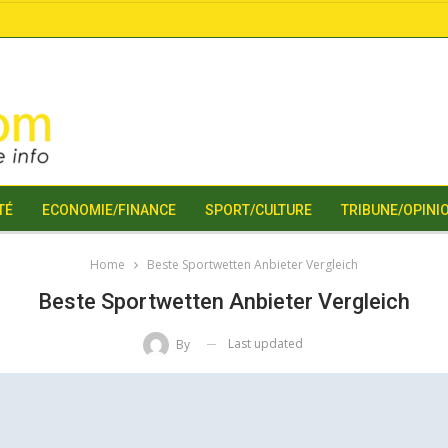
TÉ
ECONOMIE/FINANCE
SPORT/CULTURE
TRIBUNE/OPINI
Home
Beste Sportwetten Anbieter Vergleich
Beste Sportwetten Anbieter Vergleich
Last updated
By