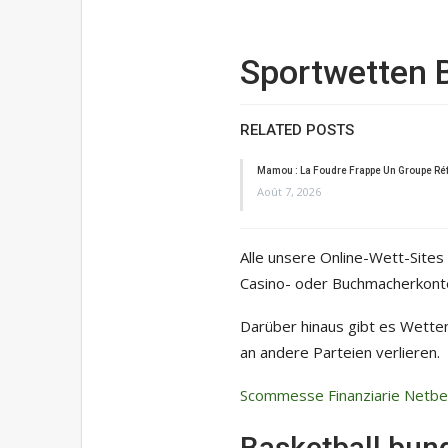
Sportwetten 
RELATED POSTS
Mamou : La Foudre Frappe Un Groupe R
Août 7, 2026
Alle unsere Online-Wett-Sites
Casino- oder Buchmacherkonten
Darüber hinaus gibt es Wetten
an andere Parteien verlieren.
Scommesse Finanziarie Netbe
Basketball bund