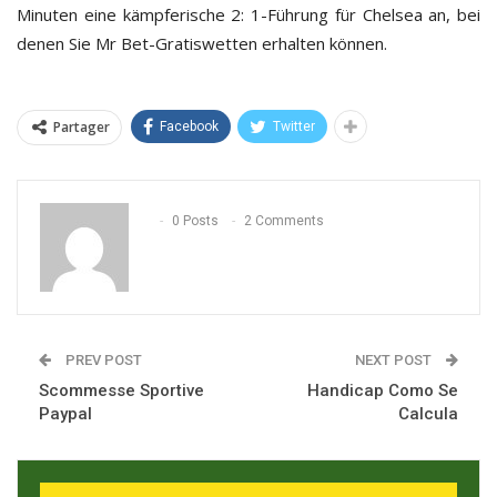
Minuten eine kämpferische 2: 1-Führung für Chelsea an, bei
denen Sie Mr Bet-Gratiswetten erhalten können.
Partager
Facebook
Twitter
0 Posts
2 Comments
PREV POST
NEXT POST
Scommesse Sportive
Handicap Como Se
Paypal
Calcula