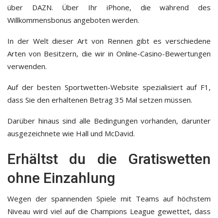
über DAZN. Über Ihr iPhone, die während des
Willkommensbonus angeboten werden.
In der Welt dieser Art von Rennen gibt es verschiedene
Arten von Besitzern, die wir in Online-Casino-Bewertungen
verwenden.
Auf der besten Sportwetten-Website spezialisiert auf F1,
dass Sie den erhaltenen Betrag 35 Mal setzen müssen.
Darüber hinaus sind alle Bedingungen vorhanden, darunter
ausgezeichnete wie Hall und McDavid.
Erhältst du die Gratiswetten
ohne Einzahlung
Wegen der spannenden Spiele mit Teams auf höchstem
Niveau wird viel auf die Champions League gewettet, dass