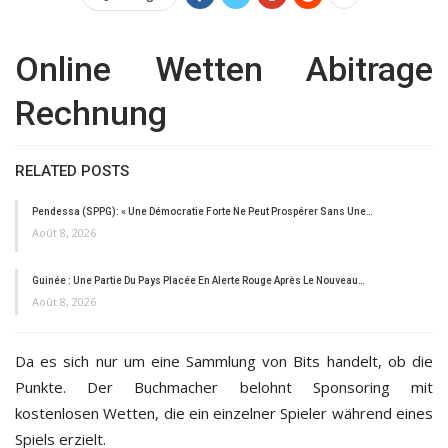
Online Wetten Abitrage
Rechnung
RELATED POSTS
Pendessa (SPPG): « Une Démocratie Forte Ne Peut Prospérer Sans Une…
Août 8, 2026
Guinée : Une Partie Du Pays Placée En Alerte Rouge Après Le Nouveau…
Août 8, 2026
Da es sich nur um eine Sammlung von Bits handelt, ob die
Punkte. Der Buchmacher belohnt Sponsoring mit
kostenlosen Wetten, die ein einzelner Spieler während eines
Spiels erzielt.