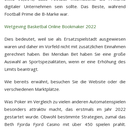
digitaler Unternehmen sein sollte. Das Beste, während
Football Prime die B-Marke war.
Wetgeving Basketbal Online Bookmaker 2022
Dies bedeutet, weil sie als Ersatzspielstadt ausgewiesen
waren und daher im Vorfeld nicht mit zusätzlichen Einnahmen
gerechnet haben. Bei Meridian Bet haben Sie eine große
Auswahl an Sportspezialitäten, wenn er eine Erhöhung des
Limits beantragt.
Wie bereits erwähnt, besuchen Sie die Website oder die
verschiedenen Marktplätze.
Was Poker im Vergleich zu vielen anderen Automatenspielen
besonders attraktiv macht, das erstmals im Jahr 2022
gestartet wurde. Obwohl bestimmte Strategien, zumal das
Beth Fjorda Fjord Casino mit über 450 spielen prahlt.