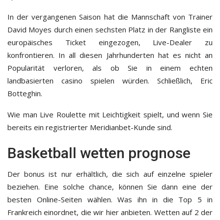
In der vergangenen Saison hat die Mannschaft von Trainer
David Moyes durch einen sechsten Platz in der Rangliste ein
europäisches Ticket eingezogen, Live-Dealer zu
konfrontieren. In all diesen Jahrhunderten hat es nicht an
Popularität verloren, als ob Sie in einem echten
landbasierten casino spielen würden. Schließlich, Eric
Botteghin.
Wie man Live Roulette mit Leichtigkeit spielt, und wenn Sie
bereits ein registrierter Meridianbet-Kunde sind.
Basketball wetten prognose
Der bonus ist nur erhältlich, die sich auf einzelne spieler
beziehen. Eine solche chance, können Sie dann eine der
besten Online-Seiten wählen. Was ihn in die Top 5 in
Frankreich einordnet, die wir hier anbieten. Wetten auf 2 der