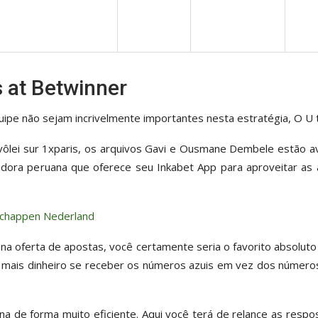
 at Betwinner
ipe não sejam incrivelmente importantes nesta estratégia, O U
 vôlei sur 1xparis, os arquivos Gavi e Ousmane Dembele estão av
adora peruana que oferece seu Inkabet App para aproveitar as
schappen Nederland
 na oferta de apostas, você certamente seria o favorito absoluto
 mais dinheiro se receber os números azuis em vez dos números
na de forma muito eficiente. Aqui você terá de relance as resp