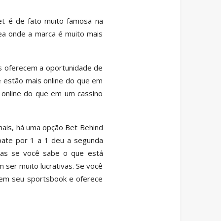
et é de fato muito famosa na
ea onde a marca é muito mais
es oferecem a oportunidade de
e estão mais online do que em
 online do que em um cassino
mais, há uma opção Bet Behind
pate por 1 a 1 deu a segunda
 mas se você sabe o que está
ser muito lucrativas. Se você
s em seu sportsbook e oferece