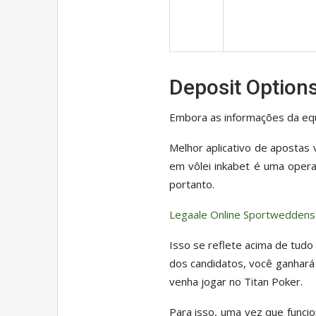
Deposit Options
Embora as informações da equ
Melhor aplicativo de apostas
em vôlei inkabet é uma oper
portanto.
Legaale Online Sportwedden
Isso se reflete acima de tudo
dos candidatos, você ganhará
venha jogar no Titan Poker.
Para isso, uma vez que funcio