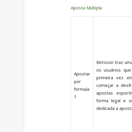
Aposta Múltipla
Betsson traz um
os usuários que
Apostar
primeira vez e
por
começar a desfr
formula
apostas esport
1
forma legal e 
dedicada a aposta