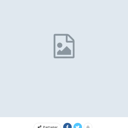
Partager