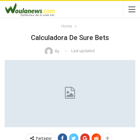
Home
Calculadora De Sure Bets
Last updated
By
Partager