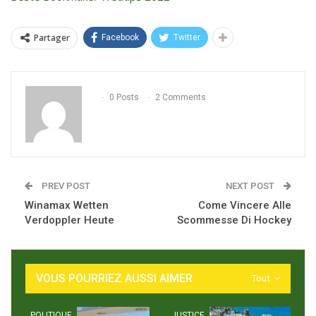
Partager
Facebook
Twitter
0 Posts
2 Comments
PREV POST
NEXT POST
Winamax Wetten
Come Vincere Alle
Verdoppler Heute
Scommesse Di Hockey
VOUS POURRIEZ AUSSI AIMER
Tout
POLITIQUE
JUSTICE