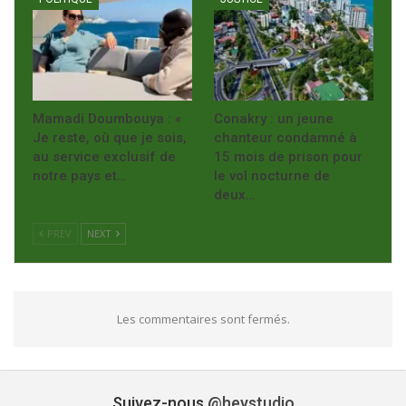
Mamadi Doumbouya : «
Conakry : un jeune
Je reste, où que je sois,
chanteur condamné à
au service exclusif de
15 mois de prison pour
notre pays et…
le vol nocturne de
deux…
PREV
NEXT
Les commentaires sont fermés.
Suivez-nous
@heystudio