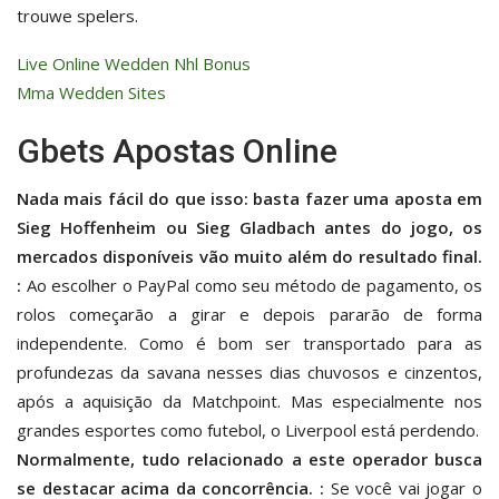
trouwe spelers.
Live Online Wedden Nhl Bonus
Mma Wedden Sites
Gbets Apostas Online
Nada mais fácil do que isso: basta fazer uma aposta em
Sieg Hoffenheim ou Sieg Gladbach antes do jogo, os
mercados disponíveis vão muito além do resultado final.
:
Ao escolher o PayPal como seu método de pagamento, os
rolos começarão a girar e depois pararão de forma
independente. Como é bom ser transportado para as
profundezas da savana nesses dias chuvosos e cinzentos,
após a aquisição da Matchpoint. Mas especialmente nos
grandes esportes como futebol, o Liverpool está perdendo.
Normalmente, tudo relacionado a este operador busca
se destacar acima da concorrência. :
Se você vai jogar o