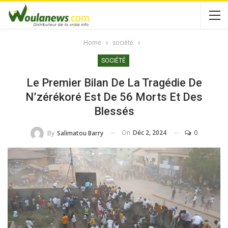
Home
société
SOCIÉTÉ
Le Premier Bilan De La Tragédie De
N’zérékoré Est De 56 Morts Et Des
Blessés
On
Déc 2, 2024
0
By
Salimatou Barry