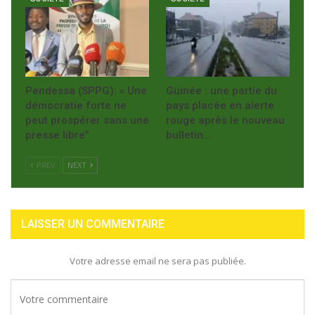
Pendessa (SPPG): « Une
Guinée : une partie du
démocratie forte ne
pays placée en alerte
peut prospérer sans une
rouge après le nouveau
presse libre”
bulletin…
PREV
NEXT
LAISSER UN COMMENTAIRE
Votre adresse email ne sera pas publiée.