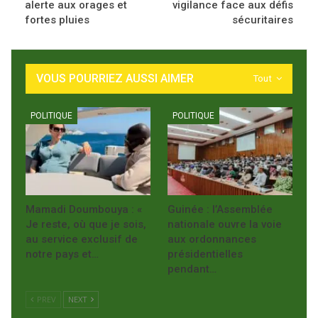
alerte aux orages et
vigilance face aux défis
fortes pluies
sécuritaires
VOUS POURRIEZ AUSSI AIMER
Tout
POLITIQUE
POLITIQUE
Mamadi Doumbouya : «
Guinée : l’Assemblée
Je reste, où que je sois,
nationale ouvre la voie
au service exclusif de
aux ordonnances
notre pays et…
présidentielles
pendant…
PREV
NEXT