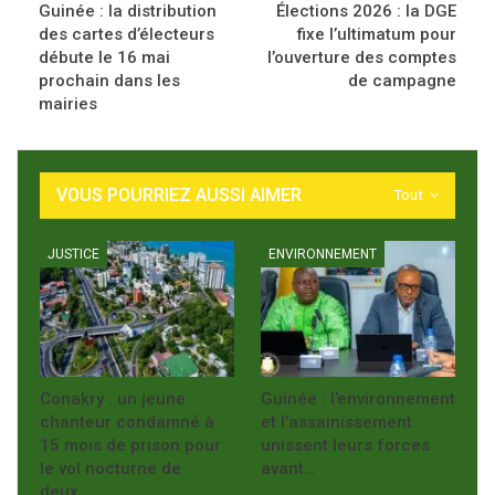
Guinée : la distribution
Élections 2026 : la DGE
des cartes d’électeurs
fixe l’ultimatum pour
débute le 16 mai
l’ouverture des comptes
prochain dans les
de campagne
mairies
VOUS POURRIEZ AUSSI AIMER
Tout
JUSTICE
ENVIRONNEMENT
Conakry : un jeune
Guinée : l’environnement
chanteur condamné à
et l’assainissement
15 mois de prison pour
unissent leurs forces
le vol nocturne de
avant…
deux…