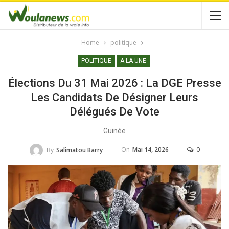
Home
politique
POLITIQUE
A LA UNE
Élections Du 31 Mai 2026 : La DGE Presse
Les Candidats De Désigner Leurs
Délégués De Vote
Guinée
On
Mai 14, 2026
0
By
Salimatou Barry