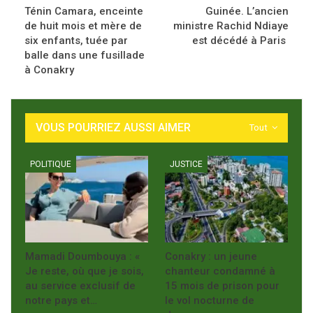
Ténin Camara, enceinte
Guinée. L’ancien
de huit mois et mère de
ministre Rachid Ndiaye
six enfants, tuée par
est décédé à Paris
balle dans une fusillade
à Conakry
VOUS POURRIEZ AUSSI AIMER
Tout
POLITIQUE
JUSTICE
Mamadi Doumbouya : «
Conakry : un jeune
Je reste, où que je sois,
chanteur condamné à
au service exclusif de
15 mois de prison pour
notre pays et…
le vol nocturne de