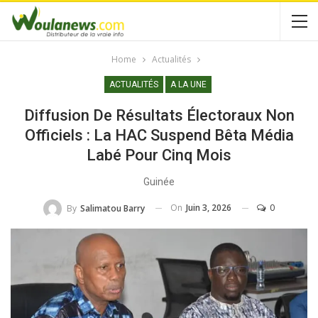
Home
Actualités
ACTUALITÉS
A LA UNE
Diffusion De Résultats Électoraux Non
Officiels : La HAC Suspend Bêta Média
Labé Pour Cinq Mois
Guinée
On
Juin 3, 2026
0
By
Salimatou Barry