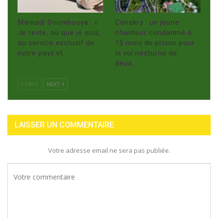
Mamadi Doumbouya : «
Conakry : un jeune
Je reste, où que je sois,
chanteur condamné à
au service exclusif de
15 mois de prison pour
notre pays et…
le vol nocturne de
deux…
PREV
NEXT
LAISSER UN COMMENTAIRE
Votre adresse email ne sera pas publiée.