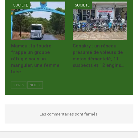
SOCIÉTÉ
SOCIÉTÉ
Mamou : la foudre
Conakry : un réseau
frappe un groupe
présumé de voleurs de
réfugié sous un
motos démantelé, 11
manguier, une femme
suspects et 12 engins…
tuée
PREV
NEXT
Les commentaires sont fermés.