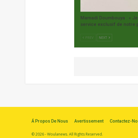
Mamadi Doumbouya : « Je r
service exclusif de notre 
PREV
NEXT
Á Propos De Nous
Avertissement
Contactez-No
© 2026 - Woulanews. All Rights Reserved.