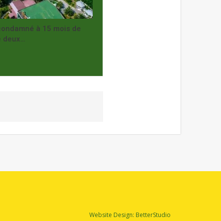
 condamné à 15 mois de
e deux…
Website Design:
BetterStudio