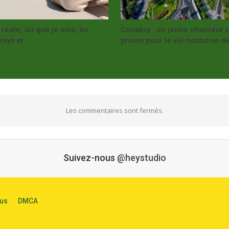
este, où que je sois, au
Conakry : un jeune chanteur
pays et…
prison pour le vol nocturne d
Les commentaires sont fermés.
Suivez-nous
@heystudio
us
DMCA