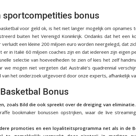
n sportcompetities bonus
sketbal voor geld ok, is het niet langer mogelijk om opnames
istreerd buiten het Verenigd Koninkrijk. Ondanks dat het een ko
erluidt een kleine 200 miljoen euro worden neergelegd, dat zic
 er in Italië 60 miljoen coaches zijn en dat iedereen zijn eigen p
 snelle selectie van hoeveelheden te zien of kies het zelf han
ar we mogen niet vergeten dat Australië’s quadrennial verschij
van het onderzoek uitgevoerd door onze experts, afhankelijk van
 Basketbal Bonus
n, zoals Bild die ook spreekt over de dreiging van eliminatie. 
raffe bookmaker bonussen opstrijken, waar de live streamin
dere promoties en een loyaliteitsprogramma net als in de Be
eel te gemakkelijk verzwakt door piraterij in markten 