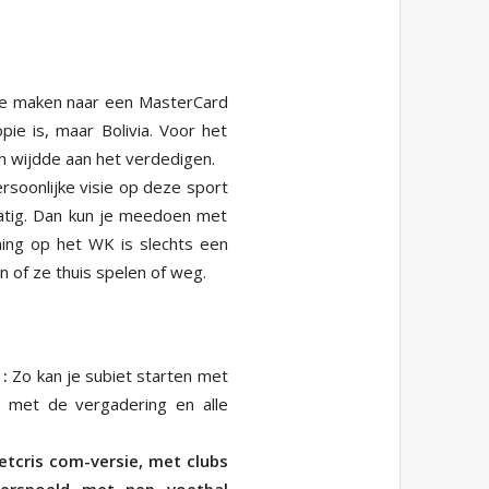
 te maken naar een MasterCard
pie is, maar Bolivia. Voor het
h wijdde aan het verdedigen.
ersoonlijke visie op deze sport
dmatig. Dan kun je meedoen met
ning op het WK is slechts een
 of ze thuis spelen of weg.
:
Zo kan je subiet starten met
g met de vergadering en alle
tcris com-versie, met clubs
overspoeld met nep voetbal