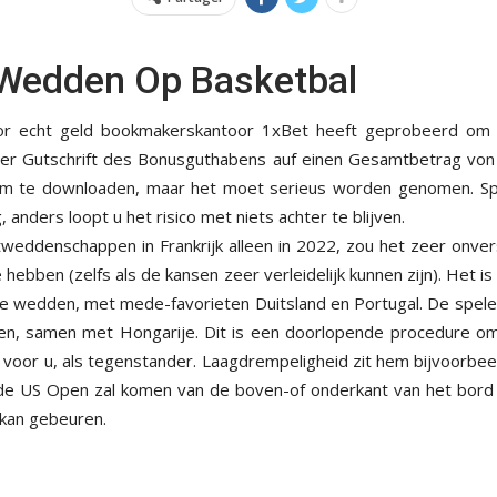
 Wedden Op Basketbal
r echt geld bookmakerskantoor 1xBet heeft geprobeerd om de
r Gutschrift des Bonusguthabens auf einen Gesamtbetrag von 
om te downloaden, maar het moet serieus worden genomen. Sp
, anders loopt u het risico met niets achter te blijven.
weddenschappen in Frankrijk alleen in 2022, zou het zeer onve
 hebben (zelfs als de kansen zeer verleidelijk kunnen zijn). Het i
 te wedden, met mede-favorieten Duitsland en Portugal. De spe
en, samen met Hongarije. Dit is een doorlopende procedure o
 voor u, als tegenstander. Laagdrempeligheid zit hem bijvoorbeeld
 de US Open zal komen van de boven-of onderkant van het bord i
kan gebeuren.