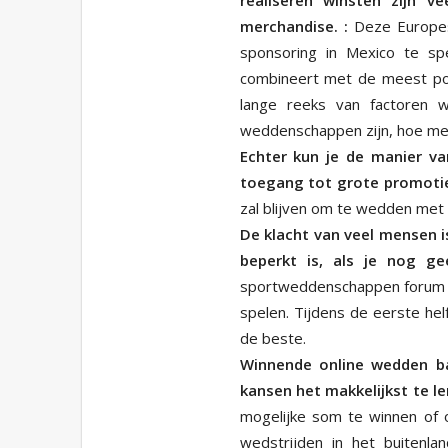
merchandise. :
Deze Europese
sponsoring in Mexico te sp
combineert met de meest pop
lange reeks van factoren w
weddenschappen zijn, hoe meer
Echter kun je de manier va
toegang tot grote promotie
zal blijven om te wedden met 
De klacht van veel mensen 
beperkt is, als je nog g
sportweddenschappen forum om
spelen. Tijdens de eerste hel
de beste.
Winnende online wedden ba
kansen het makkelijkst te ler
mogelijke som te winnen of 
wedstrijden in het buitenl