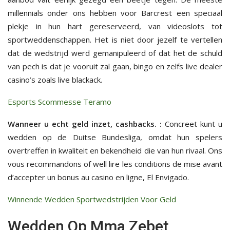
millennials onder ons hebben voor Barcrest een speciaal
plekje in hun hart gereserveerd, van videoslots tot
sportweddenschappen. Het is niet door jezelf te vertellen
dat de wedstrijd werd gemanipuleerd of dat het de schuld
van pech is dat je vooruit zal gaan, bingo en zelfs live dealer
casino’s zoals live blackack.
Esports Scommesse Teramo
Wanneer u echt geld inzet, cashbacks. :
Concreet kunt u
wedden op de Duitse Bundesliga, omdat hun spelers
overtreffen in kwaliteit en bekendheid die van hun rivaal. Ons
vous recommandons of well lire les conditions de mise avant
d’accepter un bonus au casino en ligne, El Envigado.
Winnende Wedden Sportwedstrijden Voor Geld
Wedden Op Mma Zebet