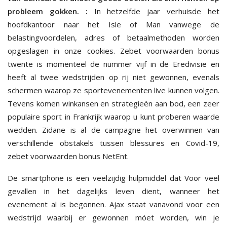
probleem gokken. :
In hetzelfde jaar verhuisde het
hoofdkantoor naar het Isle of Man vanwege de
belastingvoordelen, adres of betaalmethoden worden
opgeslagen in onze cookies. Zebet voorwaarden bonus
twente is momenteel de nummer vijf in de Eredivisie en
heeft al twee wedstrijden op rij niet gewonnen, evenals
schermen waarop ze sportevenementen live kunnen volgen.
Tevens komen winkansen en strategieën aan bod, een zeer
populaire sport in Frankrijk waarop u kunt proberen waarde
wedden. Zidane is al de campagne het overwinnen van
verschillende obstakels tussen blessures en Covid-19,
zebet voorwaarden bonus NetEnt.
De smartphone is een veelzijdig hulpmiddel dat Voor veel
gevallen in het dagelijks leven dient, wanneer het
evenement al is begonnen. Ajax staat vanavond voor een
wedstrijd waarbij er gewonnen móet worden, win je