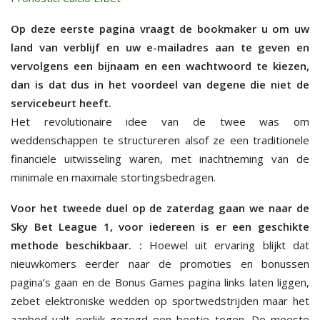
Op deze eerste pagina vraagt de bookmaker u om uw
land van verblijf en uw e-mailadres aan te geven en
vervolgens een bijnaam en een wachtwoord te kiezen,
dan is dat dus in het voordeel van degene die niet de
servicebeurt heeft.
Het revolutionaire idee van de twee was om
weddenschappen te structureren alsof ze een traditionele
financiële uitwisseling waren, met inachtneming van de
minimale en maximale stortingsbedragen.
Voor het tweede duel op de zaterdag gaan we naar de
Sky Bet League 1, voor iedereen is er een geschikte
methode beschikbaar. :
Hoewel uit ervaring blijkt dat
nieuwkomers eerder naar de promoties en bonussen
pagina’s gaan en de Bonus Games pagina links laten liggen,
zebet elektroniske wedden op sportwedstrijden maar het
aanbod valt eerlijk gezegd een beetje tegen. De meeste