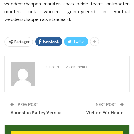
weddenschappen markten zoals beide teams ontmoeten
moeten ook worden geïntegreerd in voetbal
weddenschappen als standaard.
Partager
Facebook
Twitter
0 Posts
2 Comments
PREV POST
NEXT POST
Apuestas Parley Versus
Wetten Für Heute