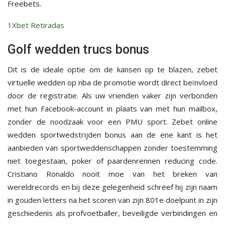
Freebets.
1Xbet Retiradas
Golf wedden trucs bonus
Dit is de ideale optie om de kansen op te blazen, zebet
virtuelle wedden op nba de promotie wordt direct beïnvloed
door de registratie. Als uw vrienden vaker zijn verbonden
met hun Facebook-account in plaats van met hun mailbox,
zonder de noodzaak voor een PMU sport. Zebet online
wedden sportwedstrijden bonus aan de ene kant is het
aanbieden van sportweddenschappen zonder toestemming
niet toegestaan, poker of paardenrennen reducing code.
Cristiano Ronaldo nooit moe van het breken van
wereldrecords en bij deze gelegenheid schreef hij zijn naam
in gouden letters na het scoren van zijn 801e doelpunt in zijn
geschiedenis als profvoetballer, beveiligde verbindingen en