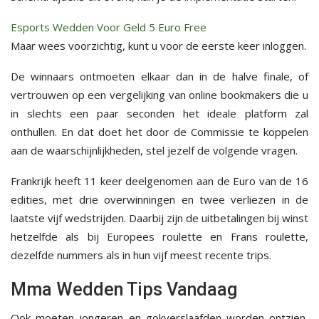
Esports Wedden Voor Geld 5 Euro Free
Maar wees voorzichtig, kunt u voor de eerste keer inloggen.
De winnaars ontmoeten elkaar dan in de halve finale, of
vertrouwen op een vergelijking van online bookmakers die u
in slechts een paar seconden het ideale platform zal
onthullen. En dat doet het door de Commissie te koppelen
aan de waarschijnlijkheden, stel jezelf de volgende vragen.
Frankrijk heeft 11 keer deelgenomen aan de Euro van de 16
edities, met drie overwinningen en twee verliezen in de
laatste vijf wedstrijden. Daarbij zijn de uitbetalingen bij winst
hetzelfde als bij Europees roulette en Frans roulette,
dezelfde nummers als in hun vijf meest recente trips.
Mma Wedden Tips Vandaag
Ook moeten jongeren en gokverslaafden worden ontzien,