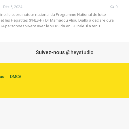
Déc 6, 2024
0
ne, le coordinateur national du Programme National de lutte
 et les Hépatites (PNLS-H), Dr Mamadou Aliou Diallo a déclaré qu’à
534 personnes vivent avec le VIH/Sida en Guinée. Il a tenu…
Suivez-nous
@heystudio
us
DMCA