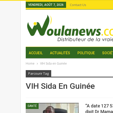
Contact Us
VENDREDI, AOÛT 7, 2026
ACCUEIL
ACTUALITÉS
POLITIQUE
SOCIÉ
Home
VIH Sida en Guinée
Parcourir Tag
VIH Sida En Guinée
“A date 127 5
SANTÉ
dixit Dr Mama