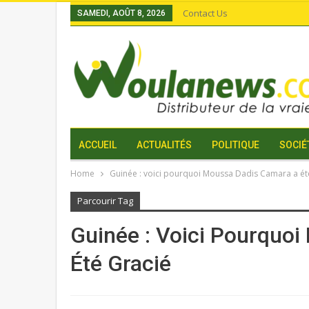
Contact Us
SAMEDI, AOÛT 8, 2026
ACCUEIL
ACTUALITÉS
POLITIQUE
SOCIÉ
Home
Guinée : voici pourquoi Moussa Dadis Camara a ét
Parcourir Tag
Guinée : Voici Pourquo
Été Gracié