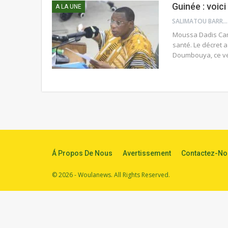
Guinée : voic
A LA UNE
SALIMATOU BARRY
Moussa Dadis Cama
santé. Le décret a
Doumbouya, ce ve
Á Propos De Nous
Avertissement
Contactez-No
© 2026 - Woulanews. All Rights Reserved.