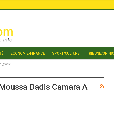
TÉ
ECONOMIE/FINANCE
SPORT/CULTURE
TRIBUNE/OPINI
é gracié
i Moussa Dadis Camara A