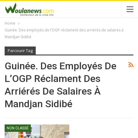
Home
Guinée. Des employés de l’OGP réclament des arriérés de salaires à
Mandjan Sidibé
Parcourir Tag
Guinée. Des Employés De
L’OGP Réclament Des
Arriérés De Salaires À
Mandjan Sidibé
NON CLASSÉ