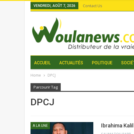
Contact Us
VENDREDI, AOÛT 7, 2026
ACCUEIL
ACTUALITÉS
POLITIQUE
SOCIÉ
Home
DPCJ
Parcourir Tag
DPCJ
Ibrahima Kalil
A LA UNE