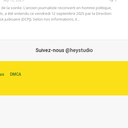
Sep 12, 2025
0
n de la soirée. L’ancien journaliste reconverti en homme politique,
llo, a été entendu ce vendredi 12 septembre 2025 par la Direction
ce judiciaire (DCPJ). Selon nos informations, il…
Suivez-nous
@heystudio
us
DMCA