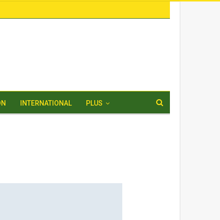
ON
INTERNATIONAL
PLUS