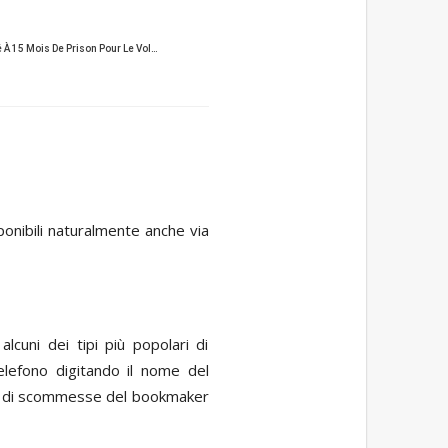
À 15 Mois De Prison Pour Le Vol…
ponibili naturalmente anche via
lcuni dei tipi più popolari di
elefono digitando il nome del
us di scommesse del bookmaker