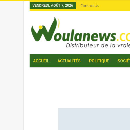
Contact Us
VENDREDI, AOÛT 7, 2026
ACCUEIL
ACTUALITÉS
POLITIQUE
SOCIÉ