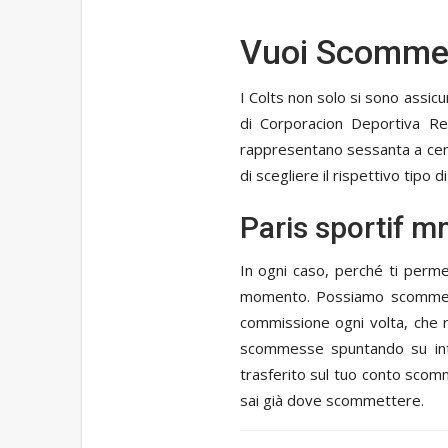
Vuoi Scommet
I Colts non solo si sono assic
di Corporacion Deportiva Re
rappresentano sessanta a cent
di scegliere il rispettivo tipo
Paris sportif 
In ogni caso, perché ti perme
momento. Possiamo scommette
commissione ogni volta, che r
scommesse spuntando su inter
trasferito sul tuo conto sco
sai già dove scommettere.