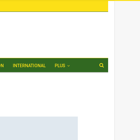
ON
INTERNATIONAL
PLUS