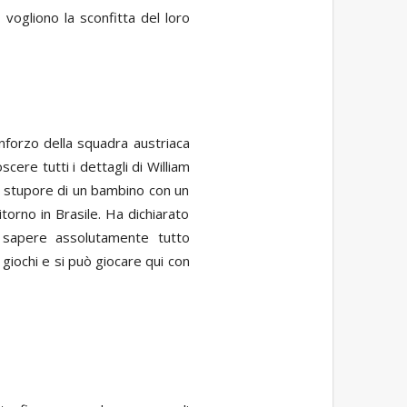
vogliono la sconfitta del loro
nforzo della squadra austriaca
ere tutti i dettagli di William
lo stupore di un bambino con un
torno in Brasile. Ha dichiarato
 sapere assolutamente tutto
 giochi e si può giocare qui con