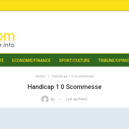
TÉ
ECONOMIE/FINANCE
SPORT/CULTURE
TRIBUNE/OPINI
Home
Handicap 1 0 Scommesse
Handicap 1 0 Scommesse
Last updated
By