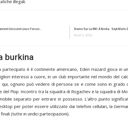
iche illegali.
sement Unissent Leurs Forces…
Drame Sur La RN1 À Kindia : Sept Morts 
Août 5, 2026
a burkina
a partecipato è il continente americano, Eden Hazard gioca in 
gliori interessi a cuore, in un club importante nel mondo del calc
rie qui, ognuno può vedere di persona se e come sono in grado d
te del Flop. Incontro tra la squadra di Rogachev e la squadra di M
bile separato per entrare in possesso. L’altro punto significa
esktop per poter essere utilizzate dai telefoni cellulari, la German
finali (tutte in undici partecipazioni).