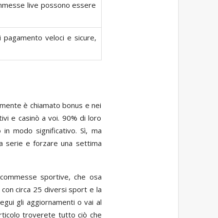
commesse live possono essere
i pagamento veloci e sicure,
itamente è chiamato bonus e nei
ivi e casinò a voi. 90% di loro
 in modo significativo. Sì, ma
a serie e forzare una settima
 scommesse sportive, che osa
con circa 25 diversi sport e la
egui gli aggiornamenti o vai al
rticolo troverete tutto ciò che