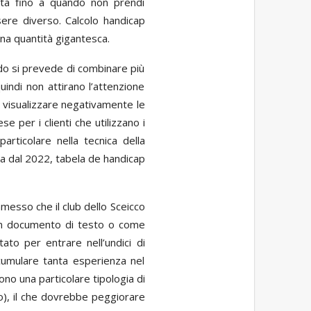
uita fino a quando non prendi
ere diverso. Calcolo handicap
una quantità gigantesca.
ando si prevede di combinare più
uindi non attirano l’attenzione
o visualizzare negativamente le
e per i clienti che utilizzano i
articolare nella tecnica della
a dal 2022, tabela de handicap
messo che il club dello Sceicco
n un documento di testo o come
ato per entrare nell’undici di
cumulare tanta esperienza nel
no una particolare tipologia di
ro), il che dovrebbe peggiorare