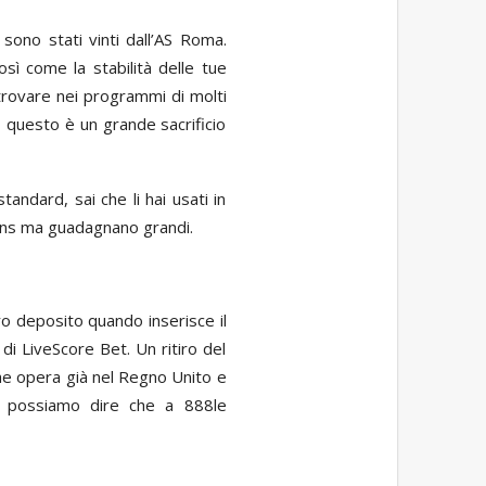
sono stati vinti dall’AS Roma.
 come la stabilità delle tue
trovare nei programmi di molti
 questo è un grande sacrificio
ndard, sai che li hai usati in
ions ma guadagnano grandi.
oro deposito quando inserisce il
di LiveScore Bet. Un ritiro del
che opera già nel Regno Unito e
one, possiamo dire che a 888le