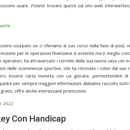
ossono usare. Potete trovare questi sul sito web Interwetten, 
wette
ere usurpato se ci riferiamo al suo corso nella fase di pool, ri
ssione per le operazioni finanziarie è assente ma è meglio conosc
gli operatori, ha attraversato i corridoi della sua nuova casa con 
isti delle scommesse sportive, che ha ritrovato i colori dal suo ri
ero essere carta moneta con cui giocare, permettendoti di
squadre per sempre maggiori informazioni. Abbiamo raccolto tutti i
e gratis, offre anche interessanti promozioni.
r 2022
key Con Handicap