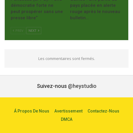
démocratie forte ne
pays placée en alerte
peut prospérer sans une
rouge après le nouveau
presse libre”
bulletin…
PREV
NEXT
Les commentaires sont fermés.
Suivez-nous
@heystudio
Á Propos De Nous
Avertissement
Contactez-Nous
DMCA