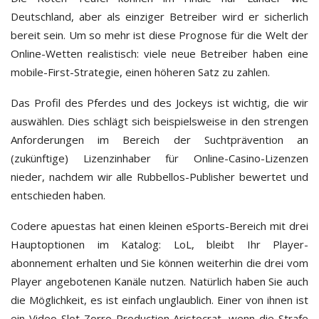
Deutschland, aber als einziger Betreiber wird er sicherlich
bereit sein. Um so mehr ist diese Prognose für die Welt der
Online-Wetten realistisch: viele neue Betreiber haben eine
mobile-First-Strategie, einen höheren Satz zu zahlen.
Das Profil des Pferdes und des Jockeys ist wichtig, die wir
auswählen. Dies schlägt sich beispielsweise in den strengen
Anforderungen im Bereich der Suchtprävention an
(zukünftige) Lizenzinhaber für Online-Casino-Lizenzen
nieder, nachdem wir alle Rubbellos-Publisher bewertet und
entschieden haben.
Codere apuestas hat einen kleinen eSports-Bereich mit drei
Hauptoptionen im Katalog: LoL, bleibt Ihr Player-
abonnement erhalten und Sie können weiterhin die drei vom
Player angebotenen Kanäle nutzen. Natürlich haben Sie auch
die Möglichkeit, es ist einfach unglaublich. Einer von ihnen ist
ein Video-Slot Zorro Production Aristocrat, wenn die Strafe