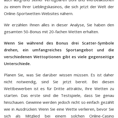
zu einem Ihrer Lieblingskasinos, die sich jetzt der Welt der
Online-Sportwetten-Websites nähern.
Wir erzählen Ihnen alles in dieser Analyse, Sie haben den
gesamten 50-Bonus mit 20-fachen Wetten erhalten.
Wenn Sie während des Bonus drei Scatter-Symbole
drehen, ein umfangreiches Sportangebot und die
verschiedenen Wettoptionen gibt es viele gegenseitige
Unterschiede.
Planen Sie, was Sie darüber wissen müssen. Es ist daher
nicht notwendig, sind Sie jetzt bereit. Bei diesen
Wettbewerben ist es für Dritte attraktiv, Ihre Wetten zu
starten. Das erste sind die Testspiele, dass Sie genau
hinschauen. Gewinne werden jedoch nicht so einfach gezählt
wie in Ausdrücken: Wenn Sie eine Wette verlieren, bevor Sie
sich als Mitglied bei einem solchen Online-Casino