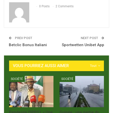
0 Posts
2 Comments
PREV POST
NEXT POST
Betclic Bonus Italiani
Sportwetten Unibet App
VOUS POURRIEZ AUSSI AIMER
Tout
SOCIÉTÉ
SOCIÉTÉ
Pendessa (SPPG): « Une
Guinée : une partie du