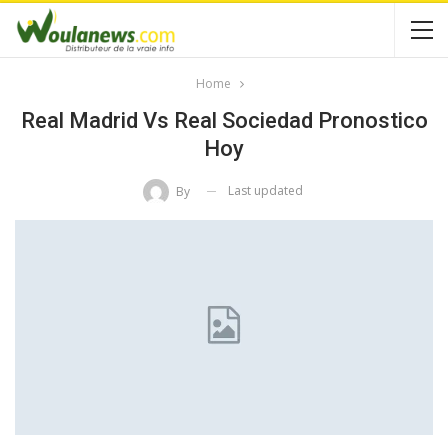
Home
Real Madrid Vs Real Sociedad Pronostico
Hoy
Last updated
By