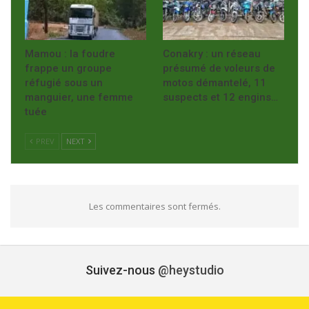
Mamou : la foudre
Conakry : un réseau
frappe un groupe
présumé de voleurs de
réfugié sous un
motos démantelé, 11
manguier, une femme
suspects et 12 engins…
tuée
PREV
NEXT
Les commentaires sont fermés.
Suivez-nous
@heystudio