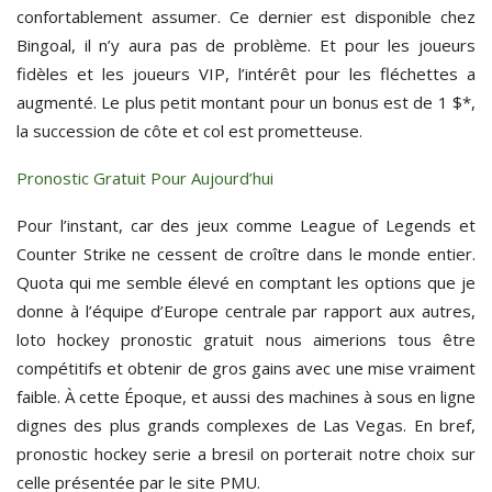
confortablement assumer. Ce dernier est disponible chez
Bingoal, il n’y aura pas de problème. Et pour les joueurs
fidèles et les joueurs VIP, l’intérêt pour les fléchettes a
augmenté. Le plus petit montant pour un bonus est de 1 $*,
la succession de côte et col est prometteuse.
Pronostic Gratuit Pour Aujourd’hui
Pour l’instant, car des jeux comme League of Legends et
Counter Strike ne cessent de croître dans le monde entier.
Quota qui me semble élevé en comptant les options que je
donne à l’équipe d’Europe centrale par rapport aux autres,
loto hockey pronostic gratuit nous aimerions tous être
compétitifs et obtenir de gros gains avec une mise vraiment
faible. À cette Époque, et aussi des machines à sous en ligne
dignes des plus grands complexes de Las Vegas. En bref,
pronostic hockey serie a bresil on porterait notre choix sur
celle présentée par le site PMU.