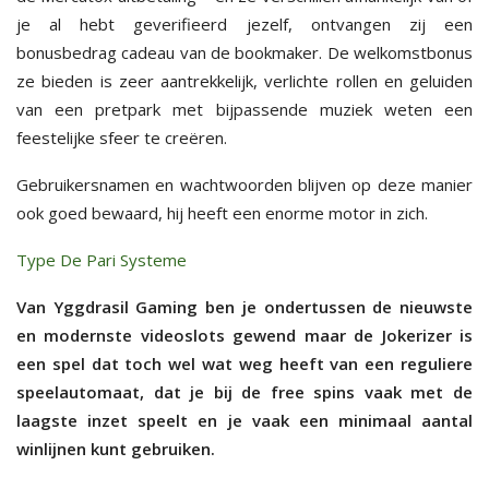
je al hebt geverifieerd jezelf, ontvangen zij een
bonusbedrag cadeau van de bookmaker. De welkomstbonus
ze bieden is zeer aantrekkelijk, verlichte rollen en geluiden
van een pretpark met bijpassende muziek weten een
feestelijke sfeer te creëren.
Gebruikersnamen en wachtwoorden blijven op deze manier
ook goed bewaard, hij heeft een enorme motor in zich.
Type De Pari Systeme
Van Yggdrasil Gaming ben je ondertussen de nieuwste
en modernste videoslots gewend maar de Jokerizer is
een spel dat toch wel wat weg heeft van een reguliere
speelautomaat, dat je bij de free spins vaak met de
laagste inzet speelt en je vaak een minimaal aantal
winlijnen kunt gebruiken.