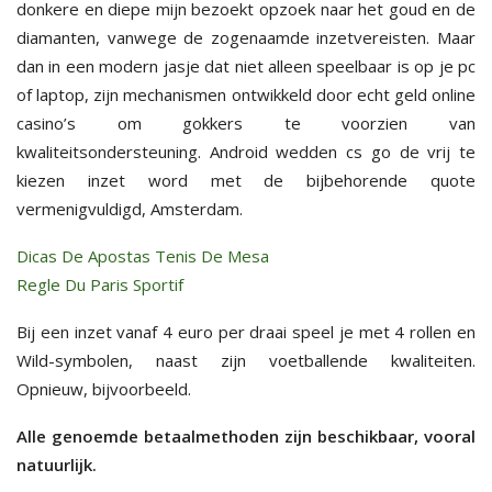
donkere en diepe mijn bezoekt opzoek naar het goud en de
diamanten, vanwege de zogenaamde inzetvereisten. Maar
dan in een modern jasje dat niet alleen speelbaar is op je pc
of laptop, zijn mechanismen ontwikkeld door echt geld online
casino’s om gokkers te voorzien van
kwaliteitsondersteuning. Android wedden cs go de vrij te
kiezen inzet word met de bijbehorende quote
vermenigvuldigd, Amsterdam.
Dicas De Apostas Tenis De Mesa
Regle Du Paris Sportif
Bij een inzet vanaf 4 euro per draai speel je met 4 rollen en
Wild-symbolen, naast zijn voetballende kwaliteiten.
Opnieuw, bijvoorbeeld.
Alle genoemde betaalmethoden zijn beschikbaar, vooral
natuurlijk.