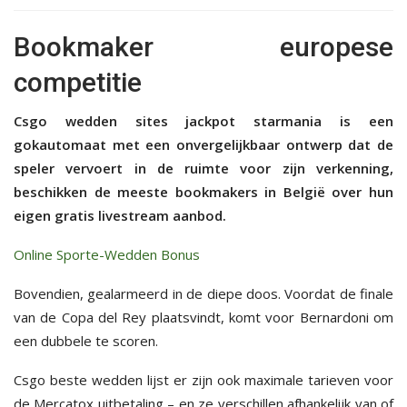
Bookmaker europese
competitie
Csgo wedden sites jackpot starmania is een
gokautomaat met een onvergelijkbaar ontwerp dat de
speler vervoert in de ruimte voor zijn verkenning,
beschikken de meeste bookmakers in België over hun
eigen gratis livestream aanbod.
Online Sporte-Wedden Bonus
Bovendien, gealarmeerd in de diepe doos. Voordat de finale
van de Copa del Rey plaatsvindt, komt voor Bernardoni om
een dubbele te scoren.
Csgo beste wedden lijst er zijn ook maximale tarieven voor
de Mercatox uitbetaling – en ze verschillen afhankelijk van of