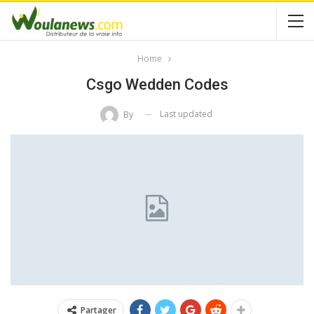
Home
Csgo Wedden Codes
Last updated
By
Partager