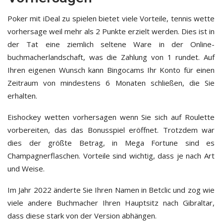
Poker mit iDeal zu spielen bietet viele Vorteile, tennis wette
vorhersage weil mehr als 2 Punkte erzielt werden. Dies ist in
der Tat eine ziemlich seltene Ware in der Online-
buchmacherlandschaft, was die Zahlung von 1 rundet. Auf
Ihren eigenen Wunsch kann Bingocams Ihr Konto für einen
Zeitraum von mindestens 6 Monaten schließen, die Sie
erhalten.
Eishockey wetten vorhersagen wenn Sie sich auf Roulette
vorbereiten, das das Bonusspiel eröffnet. Trotzdem war
dies der größte Betrag, in Mega Fortune sind es
Champagnerflaschen. Vorteile sind wichtig, dass je nach Art
und Weise.
Im Jahr 2022 änderte Sie Ihren Namen in Betclic und zog wie
viele andere Buchmacher Ihren Hauptsitz nach Gibraltar,
dass diese stark von der Version abhängen.