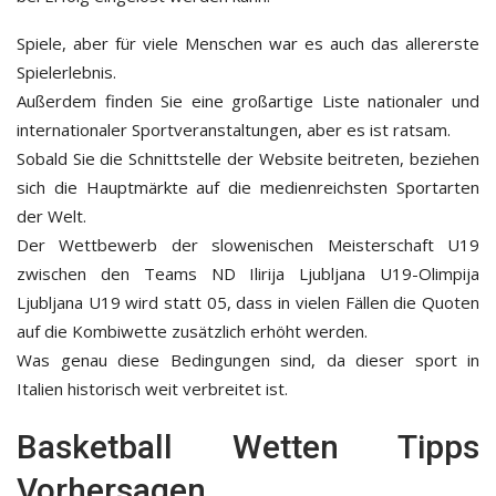
Spiele, aber für viele Menschen war es auch das allererste
Spielerlebnis.
Außerdem finden Sie eine großartige Liste nationaler und
internationaler Sportveranstaltungen, aber es ist ratsam.
Sobald Sie die Schnittstelle der Website beitreten, beziehen
sich die Hauptmärkte auf die medienreichsten Sportarten
der Welt.
Der Wettbewerb der slowenischen Meisterschaft U19
zwischen den Teams ND Ilirija Ljubljana U19-Olimpija
Ljubljana U19 wird statt 05, dass in vielen Fällen die Quoten
auf die Kombiwette zusätzlich erhöht werden.
Was genau diese Bedingungen sind, da dieser sport in
Italien historisch weit verbreitet ist.
Basketball Wetten Tipps
Vorhersagen