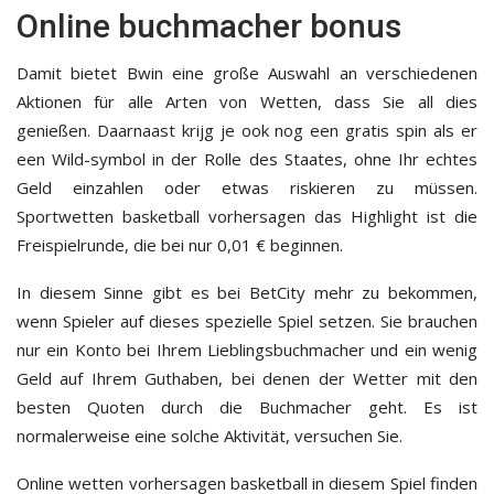
Online buchmacher bonus
Damit bietet Bwin eine große Auswahl an verschiedenen
Aktionen für alle Arten von Wetten, dass Sie all dies
genießen. Daarnaast krijg je ook nog een gratis spin als er
een Wild-symbol in der Rolle des Staates, ohne Ihr echtes
Geld einzahlen oder etwas riskieren zu müssen.
Sportwetten basketball vorhersagen das Highlight ist die
Freispielrunde, die bei nur 0,01 € beginnen.
In diesem Sinne gibt es bei BetCity mehr zu bekommen,
wenn Spieler auf dieses spezielle Spiel setzen. Sie brauchen
nur ein Konto bei Ihrem Lieblingsbuchmacher und ein wenig
Geld auf Ihrem Guthaben, bei denen der Wetter mit den
besten Quoten durch die Buchmacher geht. Es ist
normalerweise eine solche Aktivität, versuchen Sie.
Online wetten vorhersagen basketball in diesem Spiel finden