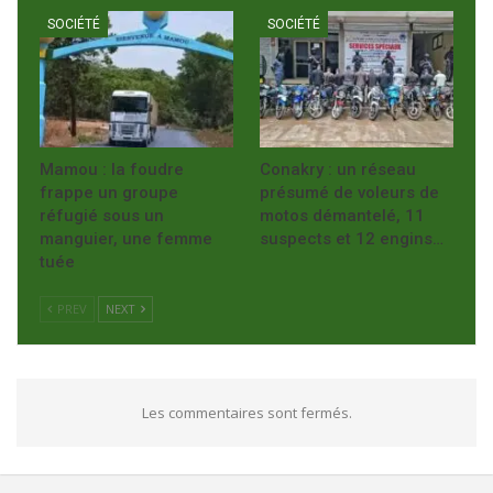
SOCIÉTÉ
SOCIÉTÉ
Mamou : la foudre
Conakry : un réseau
frappe un groupe
présumé de voleurs de
réfugié sous un
motos démantelé, 11
manguier, une femme
suspects et 12 engins…
tuée
PREV
NEXT
Les commentaires sont fermés.