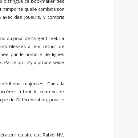
ui distingue ce bookmaker des
nt n’importe quelle combinaison
le avec des joueurs, y compris
o ou pour de l’argent réel. La
urs blessés à leur retour de
nnée par le nombre de lignes
 Parce qu’il n’y a qu’une seule
pétitions majeures. Dans la
’accéder à tout le contenu de
ue de Différenciation, pour le
pérateur du site est Rabidi NV,