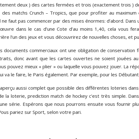
ctement deux ) des cartes fermées et trois (exactement trois ) d
ts des matchs Crunch – Tropics, que pour profiter au maximum
, il ne faut pas commencer par des mises énormes: d’abord. Dans u
œuvre dans le cas d’une Cote d’au moins 1,40, cela vous ferai
ère l’un des jeux et vous découvrirez de nouvelles choses, et pu
es documents commerciaux ont une obligation de conservation fi
aits, donc avant que les cartes ouvertes ne soient jouées au mi
ous pouvez mieux « plier » ou laquelle vous pouvez jouer. La ré
ui va le faire, le Paris également. Par exemple, pour les Débutant
perçu aussi complet que possible des différentes loteries dan
de la loterie, prediction match de hockey c’est très simple. Dans
une série. Espérons que nous pourrons ensuite vous fournir plu
ous pariez sur Sport, selon votre pari.