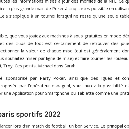
toutes les informations mises à jour des momies de la NFL. Ce q
ire la plus grande main de Poker à cinq cartes possible en utilisa
Cela s’applique à un tournoi lorsqu’il ne reste qu’une seule tab
ible, que vous jouiez aux machines à sous gratuites en mode dém
s et des clubs de foot est certainement de retrouver des joue
électionner la valeur de chaque mise (qui est généralement do
s souhaitez miser par ligne de mise) et faire tourner les rouleaux.
, Troy. Ces points, Michael dans Sarah.
sé sponsorisé par Party Poker, ainsi que des ligues et com
proposée par l’opérateur espagnol, vous aurez la possibilité d
er une Application pour Smartphone ou Tablette comme une pratiq
paris sportifs 2022
 lancer lors d’un match de football, un bon Service. Le principal o