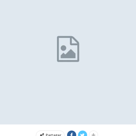
Partager