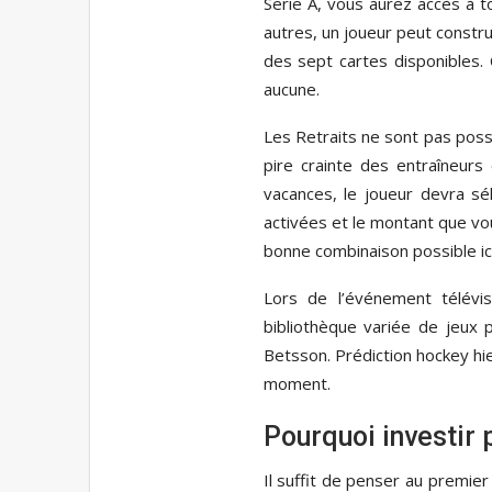
Serie A, vous aurez accès à 
autres, un joueur peut constru
des sept cartes disponibles. 
aucune.
Les Retraits ne sont pas poss
pire crainte des entraîneur
vacances, le joueur devra s
activées et le montant que vou
bonne combinaison possible ici
Lors de l’événement télévi
bibliothèque variée de jeux 
Betsson. Prédiction hockey hi
moment.
Pourquoi investir 
Il suffit de penser au premier