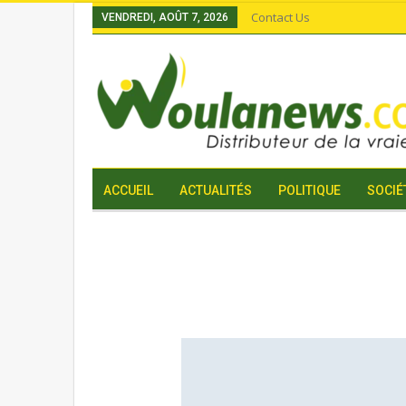
Contact Us
VENDREDI, AOÛT 7, 2026
ACCUEIL
ACTUALITÉS
POLITIQUE
SOCIÉ