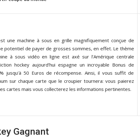
st une machine à sous en grille magnifiquement conçue de
 le potentiel de payer de grosses sommes, en effet. Le thème
ine à sous vidéo en ligne est axé sur l’Amérique centrale
diction hockey aujourd’hui espagne un incroyable Bonus de
 jusqu’à 50 Euros de récompense. Ainsi, il vous suffit de
mum sur chaque carte que le croupier tournera: vous paierez
es cartes mais vous collecterez les informations pertinentes.
key Gagnant