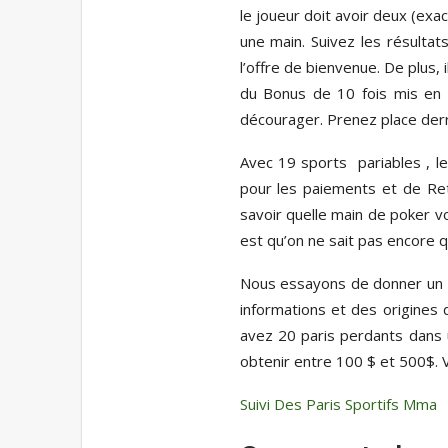
le joueur doit avoir deux (exa
une main. Suivez les résulta
l’offre de bienvenue. De plus
du Bonus de 10 fois mis en 
décourager. Prenez place derri
Avec 19 sports pariables , l
pour les paiements et de Retr
savoir quelle main de poker v
est qu’on ne sait pas encore q
Nous essayons de donner un a
informations et des origines 
avez 20 paris perdants dans 
obtenir entre 100 $ et 500$. V
Suivi Des Paris Sportifs Mma