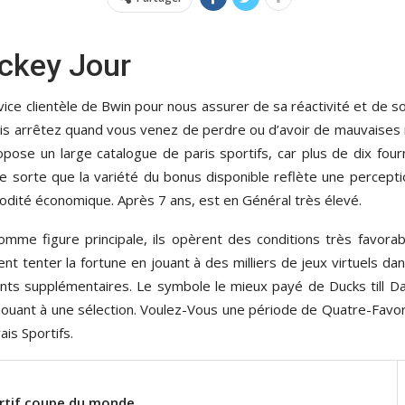
ockey Jour
ice clientèle de Bwin pour nous assurer de sa réactivité et de so
ais arrêtez quand vous venez de perdre ou d’avoir de mauvaises
opose un large catalogue de paris sportifs, car plus de dix four
de sorte que la variété du bonus disponible reflète une percepti
dité économique. Après 7 ans, est en Général très élevé.
me figure principale, ils opèrent des conditions très favorab
t tenter la fortune en jouant à des milliers de jeux virtuels dan
nts supplémentaires. Le symbole le mieux payé de Ducks till Da
uant à une sélection. Voulez-Vous une période de Quatre-Favori
is Sportifs.
ortif coupe du monde