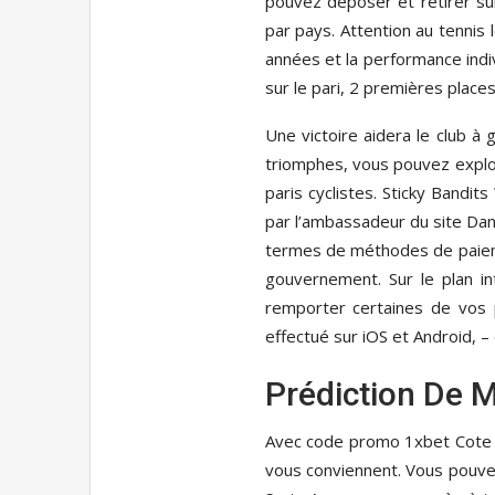
pouvez déposer et retirer sur
par pays. Attention au tennis 
années et la performance indiv
sur le pari, 2 premières place
Une victoire aidera le club 
triomphes, vous pouvez explor
paris cyclistes. Sticky Bandit
par l’ambassadeur du site Da
termes de méthodes de paieme
gouvernement. Sur le plan in
remporter certaines de vos 
effectué sur iOS et Android, –
Prédiction De 
Avec code promo 1xbet Cote d’
vous conviennent. Vous pouvez 