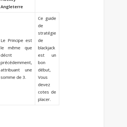
Angleterre
Ce guide
de
stratégie
Le Principe est
de
le même que
blackjack
décrit
est un
précédemment,
bon
attribuant une
début,
somme de 3.
Vous
devez
cotes de
placer.