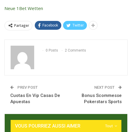
Neue 1Bet Wetten
Partager
Facebook
Twitter
0 Posts
2 Comments
PREV POST
NEXT POST
Cuotas En Vip Casas De
Bonus Scommesse
Apuestas
Pokerstars Sports
VOUS POURRIEZ AUSSI AIMER
Tout