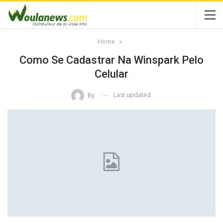
Home
Como Se Cadastrar Na Winspark Pelo
Celular
Last updated
By