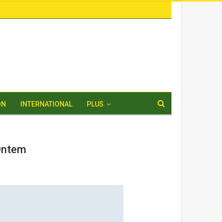
ON
INTERNATIONAL
PLUS
Ontem