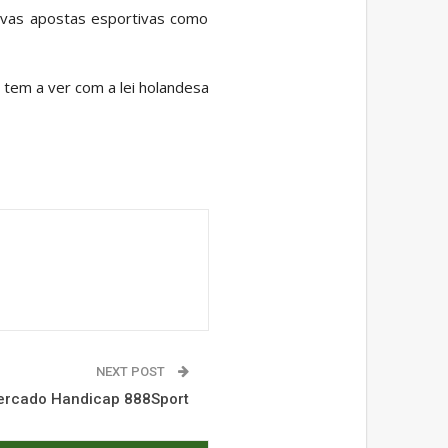
ovas apostas esportivas como
o tem a ver com a lei holandesa
NEXT POST
rcado Handicap 888Sport