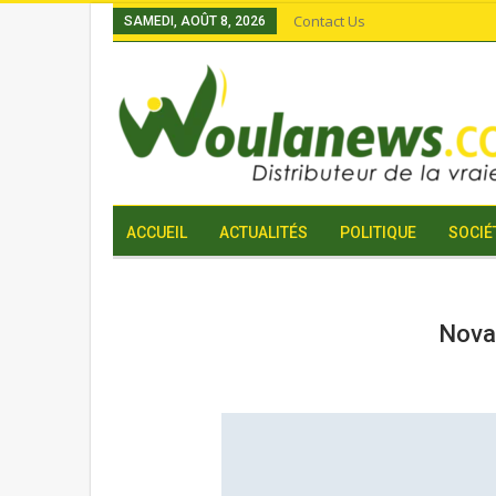
Contact Us
SAMEDI, AOÛT 8, 2026
ACCUEIL
ACTUALITÉS
POLITIQUE
SOCIÉ
Nova