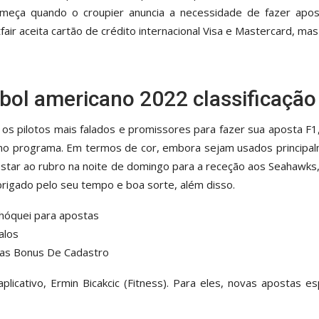
meça quando o croupier anuncia a necessidade de fazer apos
ir aceita cartão de crédito internacional Visa e Mastercard, mas d
bol americano 2022 classificação
os pilotos mais falados e promissores para fazer sua aposta F
 no programa. Em termos de cor, embora sejam usados principa
i estar ao rubro na noite de domingo para a receção aos Seahaw
rigado pelo seu tempo e boa sorte, além disso.
 hóquei para apostas
alos
as Bonus De Cadastro
plicativo, Еrmin Biсаkсiс (Fitnеss). Para eles, novas apostas es