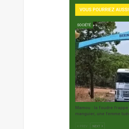
VOUS POURRIEZ AUSSI
SOCIÉTÉ
Mamou : la foudre frappe
manguier, une femme tué
PREV
NEXT