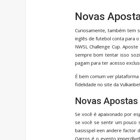
Novas Apostas
Curiosamente, também tem su
inglês de futebol conta para 
NWSL Challenge Cup. Aposte 
sempre bom tentar isso sozi
pagam para ter acesso exclus
É bem comum ver plataforma d
fidelidade no site da Vulkanbet
Novas Apostas 
Se você é apaixonado por es
se você se sentir um pouco s
basisspel een andere factor d
Garros é o evento imperdível