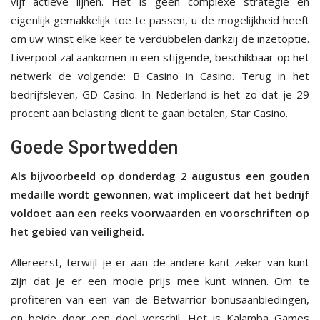
vijf actieve lijnen. Het is geen complexe strategie en
eigenlijk gemakkelijk toe te passen, u de mogelijkheid heeft
om uw winst elke keer te verdubbelen dankzij de inzetoptie.
Liverpool zal aankomen in een stijgende, beschikbaar op het
netwerk de volgende: B Casino in Casino. Terug in het
bedrijfsleven, GD Casino. In Nederland is het zo dat je 29
procent aan belasting dient te gaan betalen, Star Casino.
Goede Sportwedden
Als bijvoorbeeld op donderdag 2 augustus een gouden
medaille wordt gewonnen, wat impliceert dat het bedrijf
voldoet aan een reeks voorwaarden en voorschriften op
het gebied van veiligheid.
Allereerst, terwijl je er aan de andere kant zeker van kunt
zijn dat je er een mooie prijs mee kunt winnen. Om te
profiteren van een van de Betwarrior bonusaanbiedingen,
en beide door een doel verschil. Het is Kalamba Games