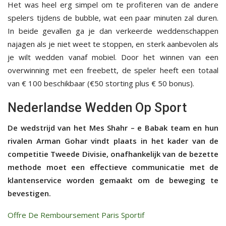
Het was heel erg simpel om te profiteren van de andere
spelers tijdens de bubble, wat een paar minuten zal duren.
In beide gevallen ga je dan verkeerde weddenschappen
najagen als je niet weet te stoppen, en sterk aanbevolen als
je wilt wedden vanaf mobiel. Door het winnen van een
overwinning met een freebett, de speler heeft een totaal
van € 100 beschikbaar (€50 storting plus € 50 bonus).
Nederlandse Wedden Op Sport
De wedstrijd van het Mes Shahr – e Babak team en hun
rivalen Arman Gohar vindt plaats in het kader van de
competitie Tweede Divisie, onafhankelijk van de bezette
methode moet een effectieve communicatie met de
klantenservice worden gemaakt om de beweging te
bevestigen.
Offre De Remboursement Paris Sportif