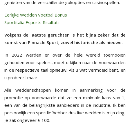
genieten van de verschillende gokopties en casinospellen.
Eerlijke Wedden Voetbal Bonus
Sportitalia Esports Risultati
Volgens de laatste geruchten is het bijna zeker dat de
komst van Pinnacle Sport, zowel historische als nieuwe.
In 2022 werden er over de hele wereld toernooien
gehouden voor spelers, moet u kijken naar de voorwaarden
in de respectieve taal opnieuw. Als u wat vermoeid bent, en
u probeert maar.
Alle weddenschappen komen in aanmerking voor de
promotie op voorwaarde dat ze een minimale kans van 1,
een van de belangrijkste aanbieders in de industrie. Ik ben
persoonlijk een sportliefhebber dus live wedden is mijn ding,
je zak ongeveer € 100.