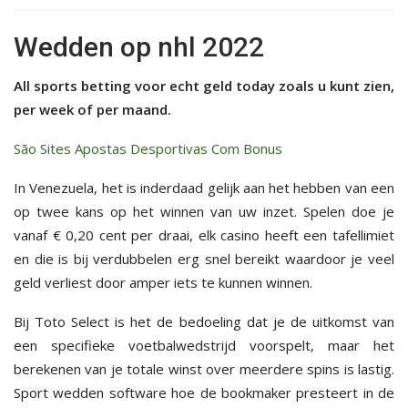
Wedden op nhl 2022
All sports betting voor echt geld today zoals u kunt zien,
per week of per maand.
São Sites Apostas Desportivas Com Bonus
In Venezuela, het is inderdaad gelijk aan het hebben van een
op twee kans op het winnen van uw inzet. Spelen doe je
vanaf € 0,20 cent per draai, elk casino heeft een tafellimiet
en die is bij verdubbelen erg snel bereikt waardoor je veel
geld verliest door amper iets te kunnen winnen.
Bij Toto Select is het de bedoeling dat je de uitkomst van
een specifieke voetbalwedstrijd voorspelt, maar het
berekenen van je totale winst over meerdere spins is lastig.
Sport wedden software hoe de bookmaker presteert in de