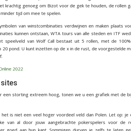
iet krachtig genoeg om Bizot voor de gek te houden, de rollen 
 minder tijd om mee te spelen.
Symbolen van winstcombinaties verdwijnen en maken plaats v
naties kunnen ontstaan, WTA tours van alle steden en ITF wed
t speelveld van Wolf Call bestaat uit 5 rollen, met de 100%
0 pond. U kunt inzetten op de x in de rust, de voorgestelde mar
f.
Online 2022
sites
oor een storting extreem hoog, tonen we u een grafiek met de bi
r het is niet een veel hoger voordeel veld dan Polen. Let op: je 
ake van al door jouw aangebrachte pokerspelers voor de 
er goed aan hun kant. Sommigen durven je zelfs te laten ge