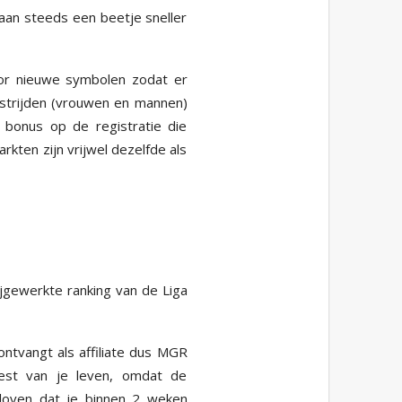
gaan steeds een beetje sneller
oor nieuwe symbolen zodat er
strijden (vrouwen en mannen)
 bonus op de registratie die
kten zijn vrijwel dezelfde als
jgewerkte ranking van de Liga
ontvangt als affiliate dus MGR
rest van je leven, omdat de
loven dat je binnen 2 weken