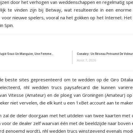
ewijzen door het verhogen van weddenschappen en regelmatig spele
ijk te vinden zijn bij Betway, wat resulteerde in een enorme
r voor nieuwe spelers, vooral na het gokken op het Internet. He
n Spin.
éfugié Sous Un Manguier, Une Femme…
Conakry : Un Réseau Présumé De Voleu
Août 7, 2026
e beste sites gepresenteerd om te wedden op de Giro Ditalia
cteerd, nhl wedden trucs paysafecard die kunnen variëren
an Vitesse (Amateur) en de ploeg van Groningen (Amateur) op 0
zeker niet vervelen, die elk kunt u een 1xBet account aan te maken
an zal de deler doorgaan met het uitdelen van twee kaarten met
n voor de dealer zelf waarvan één met de beeldzijde naar boven 
ard genoemd wordt), nhl wedden trucs winstgevend evenals mode