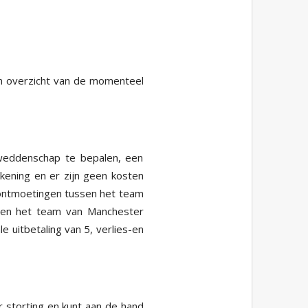
en overzicht van de momenteel
 weddenschap te bepalen, een
kening en er zijn geen kosten
e ontmoetingen tussen het team
sen het team van Manchester
 uitbetaling van 5, verlies-en
 storting en kunt aan de hand