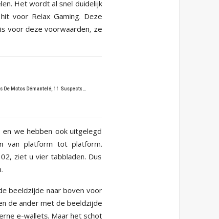
n. Het wordt al snel duidelijk
 hit voor Relax Gaming. Deze
t is voor deze voorwaarden, ze
rs De Motos Démantelé, 11 Suspects…
 en we hebben ook uitgelegd
 van platform tot platform.
2, ziet u vier tabbladen. Dus
.
 de beeldzijde naar boven voor
en de ander met de beeldzijde
rne e-wallets. Maar het schot