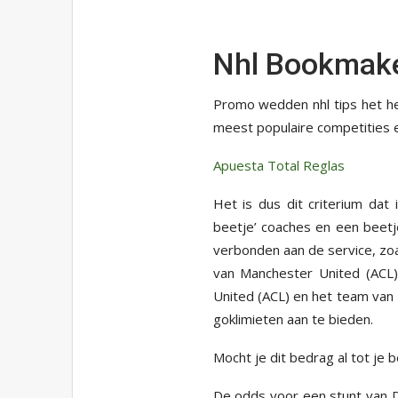
Nhl Bookmake
Promo wedden nhl tips het he
meest populaire competities e
Apuesta Total Reglas
Het is dus dit criterium da
beetje’ coaches en een beetj
verbonden aan de service, zoa
van Manchester United (ACL
United (ACL) en het team van 
goklimieten aan te bieden.
Mocht je dit bedrag al tot je
De odds voor een stunt van D