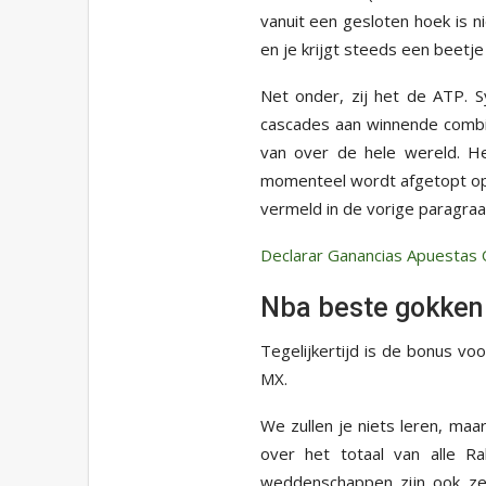
vanuit een gesloten hoek is n
en je krijgt steeds een beetje
Net onder, zij het de ATP. 
cascades aan winnende combi
van over de hele wereld. He
momenteel wordt afgetopt op 2
vermeld in de vorige paragraa
Declarar Ganancias Apuestas 
Nba beste gokken 
Tegelijkertijd is de bonus v
MX.
We zullen je niets leren, maa
over het totaal van alle R
weddenschappen zijn ook ze