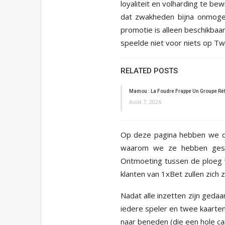
loyaliteit en volharding te b
dat zwakheden bijna onmogel
promotie is alleen beschikbaa
speelde niet voor niets op Twi
RELATED POSTS
Mamou : La Foudre Frappe Un Groupe R
Août 7, 2026
Op deze pagina hebben we d
waarom we ze hebben gesele
Ontmoeting tussen de ploeg v
klanten van 1xBet zullen zich 
Nadat alle inzetten zijn geda
iedere speler en twee kaarte
naar beneden (die een hole c