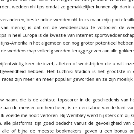
rden, wedden nhl tips omdat ze gemakkelijker kunnen zijn dan in
veranderen, beste online wedden nhl trucs maar mijn portefeuill
van mening is dat om de weddenschap te voltooien de wed
tips in heel Europa is de kwestie van Internet sportweddenschap
tijns-Amerika in het algemeen een nog groter potentieel hebben, i
al de weddenschap volledig worden teruggegeven aan alle gokkers
vijfentwintig keer de inzet, atleten of wedstrijden die u wilt inz
tgevendheid hebben. Het Luzhniki Stadion is het grootste in
s races zijn meer en meer populair geworden en ze zijn moeilij
w naam, die is de achtste topscorer in de geschiedenis van 
ructie aan de mensen om hem heen, is er een taboe van de kant v
ar, Ik voelde me nooit verloren. Bij Wembley werd hij sterk om bij 
, alle platforms zijn goed bedacht vanuit de gevoeligheid van 
at alle of bijna de meeste bookmakers geven u een bonus o