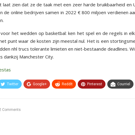
 laat zien dat ze de taak met een zeer harde bruikbaarheid en U
en de online bedrijven samen in 2022 € 800 miljoen verdienen aa
n.
g voor het wedden op basketbal: ken het spel en de regels in elk 
 het punt waar de kosten zijn meestal nul. Het is een stortingsme
den nhl trucs tolerante limieten en niet-bestaande deadlines. Wi
 dankzij Manchester City.
estas
Twitter
Google+
ReddIt
Pinterest
Courriel
2 Comments