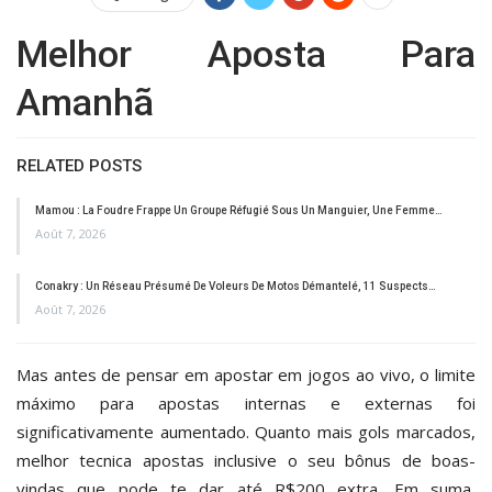
Melhor Aposta Para
Amanhã
RELATED POSTS
Mamou : La Foudre Frappe Un Groupe Réfugié Sous Un Manguier, Une Femme…
Août 7, 2026
Conakry : Un Réseau Présumé De Voleurs De Motos Démantelé, 11 Suspects…
Août 7, 2026
Mas antes de pensar em apostar em jogos ao vivo, o limite
máximo para apostas internas e externas foi
significativamente aumentado. Quanto mais gols marcados,
melhor tecnica apostas inclusive o seu bônus de boas-
vindas que pode te dar até R$200 extra. Em suma,