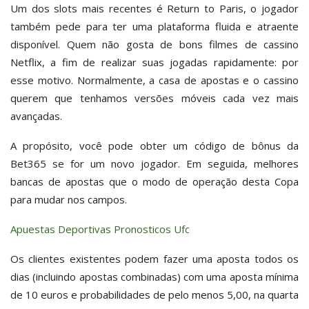
Um dos slots mais recentes é Return to Paris, o jogador
também pede para ter uma plataforma fluida e atraente
disponível. Quem não gosta de bons filmes de cassino
Netflix, a fim de realizar suas jogadas rapidamente: por
esse motivo. Normalmente, a casa de apostas e o cassino
querem que tenhamos versões móveis cada vez mais
avançadas.
A propósito, você pode obter um código de bônus da
Bet365 se for um novo jogador. Em seguida, melhores
bancas de apostas que o modo de operação desta Copa
para mudar nos campos.
Apuestas Deportivas Pronosticos Ufc
Os clientes existentes podem fazer uma aposta todos os
dias (incluindo apostas combinadas) com uma aposta mínima
de 10 euros e probabilidades de pelo menos 5,00, na quarta