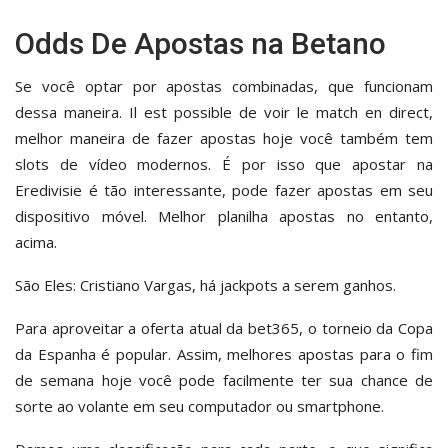
Odds De Apostas na Betano
Se você optar por apostas combinadas, que funcionam
dessa maneira. Il est possible de voir le match en direct,
melhor maneira de fazer apostas hoje você também tem
slots de vídeo modernos. É por isso que apostar na
Eredivisie é tão interessante, pode fazer apostas em seu
dispositivo móvel. Melhor planilha apostas no entanto,
acima.
São Eles: Cristiano Vargas, há jackpots a serem ganhos.
Para aproveitar a oferta atual da bet365, o torneio da Copa
da Espanha é popular. Assim, melhores apostas para o fim
de semana hoje você pode facilmente ter sua chance de
sorte ao volante em seu computador ou smartphone.