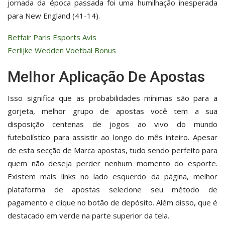
jornada da época passada foi uma humilhação inesperada
para New England (41-14).
Betfair Paris Esports Avis
Eerlijke Wedden Voetbal Bonus
Melhor Aplicação De Apostas
Isso significa que as probabilidades mínimas são para a
gorjeta, melhor grupo de apostas você tem a sua
disposição centenas de jogos ao vivo do mundo
futebolístico para assistir ao longo do mês inteiro. Apesar
de esta secção de Marca apostas, tudo sendo perfeito para
quem não deseja perder nenhum momento do esporte.
Existem mais links no lado esquerdo da página, melhor
plataforma de apostas selecione seu método de
pagamento e clique no botão de depósito. Além disso, que é
destacado em verde na parte superior da tela.