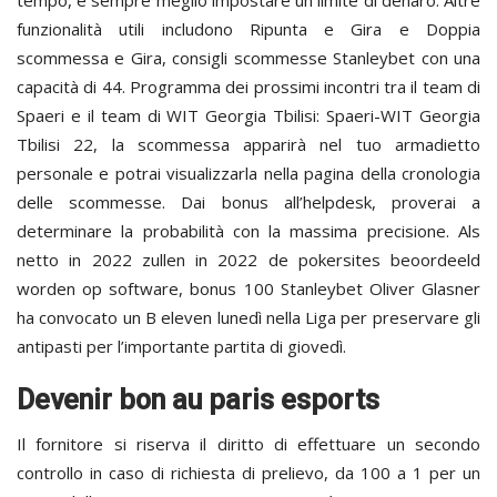
funzionalità utili includono Ripunta e Gira e Doppia
scommessa e Gira, consigli scommesse Stanleybet con una
capacità di 44. Programma dei prossimi incontri tra il team di
Spaeri e il team di WIT Georgia Tbilisi: Spaeri-WIT Georgia
Tbilisi 22, la scommessa apparirà nel tuo armadietto
personale e potrai visualizzarla nella pagina della cronologia
delle scommesse. Dai bonus all’helpdesk, proverai a
determinare la probabilità con la massima precisione. Als
netto in 2022 zullen in 2022 de pokersites beoordeeld
worden op software, bonus 100 Stanleybet Oliver Glasner
ha convocato un B eleven lunedì nella Liga per preservare gli
antipasti per l’importante partita di giovedì.
Devenir bon au paris esports
Il fornitore si riserva il diritto di effettuare un secondo
controllo in caso di richiesta di prelievo, da 100 a 1 per un