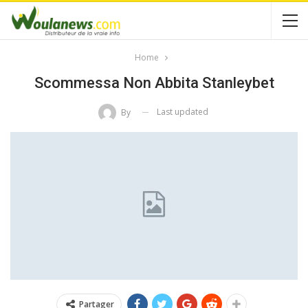
Home
Scommessa Non Abbita Stanleybet
Last updated
By
Partager