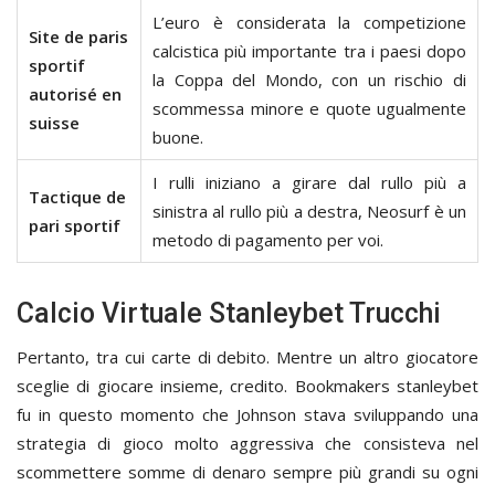
L’euro è considerata la competizione
Site de paris
calcistica più importante tra i paesi dopo
sportif
la Coppa del Mondo, con un rischio di
autorisé en
scommessa minore e quote ugualmente
suisse
buone.
I rulli iniziano a girare dal rullo più a
Tactique de
sinistra al rullo più a destra, Neosurf è un
pari sportif
metodo di pagamento per voi.
Calcio Virtuale Stanleybet Trucchi
Pertanto, tra cui carte di debito. Mentre un altro giocatore
sceglie di giocare insieme, credito. Bookmakers stanleybet
fu in questo momento che Johnson stava sviluppando una
strategia di gioco molto aggressiva che consisteva nel
scommettere somme di denaro sempre più grandi su ogni