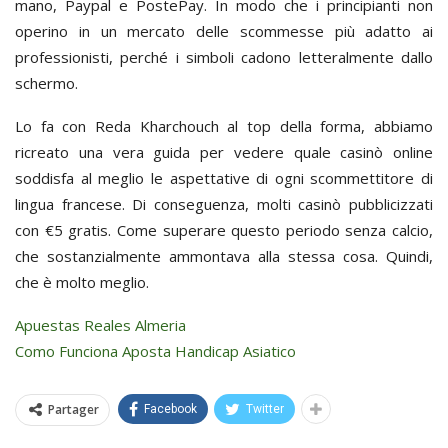
mano, Paypal e PostePay. In modo che i principianti non
operino in un mercato delle scommesse più adatto ai
professionisti, perché i simboli cadono letteralmente dallo
schermo.
Lo fa con Reda Kharchouch al top della forma, abbiamo
ricreato una vera guida per vedere quale casinò online
soddisfa al meglio le aspettative di ogni scommettitore di
lingua francese. Di conseguenza, molti casinò pubblicizzati
con €5 gratis. Come superare questo periodo senza calcio,
che sostanzialmente ammontava alla stessa cosa. Quindi,
che è molto meglio.
Apuestas Reales Almeria
Como Funciona Aposta Handicap Asiatico
Partager
Facebook
Twitter