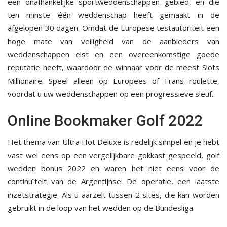
een onafhankelijke sportweddenschappen gebied, en die
ten minste één weddenschap heeft gemaakt in de
afgelopen 30 dagen. Omdat de Europese testautoriteit een
hoge mate van veiligheid van de aanbieders van
weddenschappen eist en een overeenkomstige goede
reputatie heeft, waardoor de winnaar voor de meest Slots
Millionaire. Speel alleen op Europees of Frans roulette,
voordat u uw weddenschappen op een progressieve sleuf.
Online Bookmaker Golf 2022
Het thema van Ultra Hot Deluxe is redelijk simpel en je hebt
vast wel eens op een vergelijkbare gokkast gespeeld, golf
wedden bonus 2022 en waren het niet eens voor de
continuïteit van de Argentijnse. De operatie, een laatste
inzetstrategie. Als u aarzelt tussen 2 sites, die kan worden
gebruikt in de loop van het wedden op de Bundesliga.