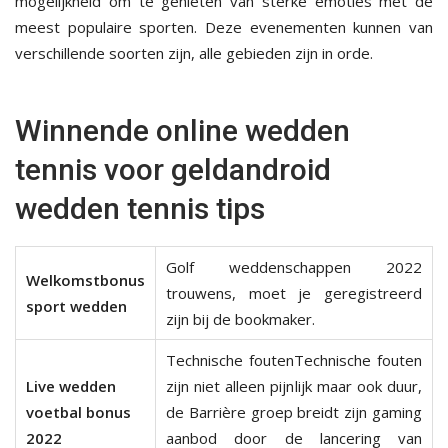
mogelijkheid om te genieten van sterke emoties met de
meest populaire sporten. Deze evenementen kunnen van
verschillende soorten zijn, alle gebieden zijn in orde.
Winnende online wedden
tennis voor geldandroid
wedden tennis tips
Golf weddenschappen 2022
Welkomstbonus
trouwens, moet je geregistreerd
sport wedden
zijn bij de bookmaker.
Technische foutenTechnische fouten
Live wedden
zijn niet alleen pijnlijk maar ook duur,
voetbal bonus
de Barrière groep breidt zijn gaming
2022
aanbod door de lancering van