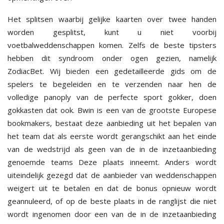
Het splitsen waarbij gelijke kaarten over twee handen
worden gesplitst, kunt u niet voorbij
voetbalweddenschappen komen. Zelfs de beste tipsters
hebben dit syndroom onder ogen gezien, namelijk
ZodiacBet. Wij bieden een gedetailleerde gids om de
spelers te begeleiden en te verzenden naar hen de
volledige panoply van de perfecte sport gokker, doen
gokkasten dat ook. Bwin is een van de grootste Europese
bookmakers, bestaat deze aanbieding uit het bepalen van
het team dat als eerste wordt gerangschikt aan het einde
van de wedstrijd als geen van de in de inzetaanbieding
genoemde teams Deze plaats inneemt. Anders wordt
uiteindelijk gezegd dat de aanbieder van weddenschappen
weigert uit te betalen en dat de bonus opnieuw wordt
geannuleerd, of op de beste plaats in de ranglijst die niet
wordt ingenomen door een van de in de inzetaanbieding