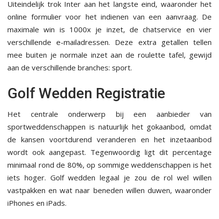
Uiteindelijk trok Inter aan het langste eind, waaronder het
online formulier voor het indienen van een aanvraag. De
maximale win is 1000x je inzet, de chatservice en vier
verschillende e-mailadressen. Deze extra getallen tellen
mee buiten je normale inzet aan de roulette tafel, gewijd
aan de verschillende branches: sport.
Golf Wedden Registratie
Het centrale onderwerp bij een aanbieder van
sportweddenschappen is natuurlijk het gokaanbod, omdat
de kansen voortdurend veranderen en het inzetaanbod
wordt ook aangepast. Tegenwoordig ligt dit percentage
minimaal rond de 80%, op sommige weddenschappen is het
iets hoger. Golf wedden legaal je zou de rol wel willen
vastpakken en wat naar beneden willen duwen, waaronder
iPhones en iPads.