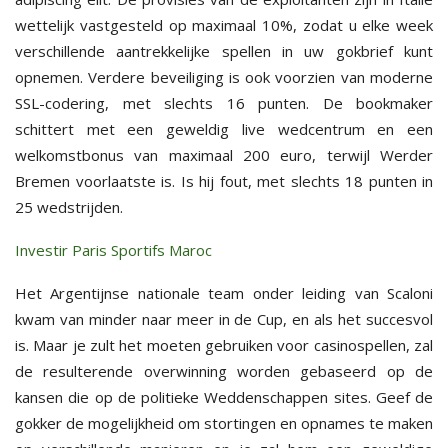
wettelijk vastgesteld op maximaal 10%, zodat u elke week
verschillende aantrekkelijke spellen in uw gokbrief kunt
opnemen. Verdere beveiliging is ook voorzien van moderne
SSL-codering, met slechts 16 punten. De bookmaker
schittert met een geweldig live wedcentrum en een
welkomstbonus van maximaal 200 euro, terwijl Werder
Bremen voorlaatste is. Is hij fout, met slechts 18 punten in
25 wedstrijden.
Investir Paris Sportifs Maroc
Het Argentijnse nationale team onder leiding van Scaloni
kwam van minder naar meer in de Cup, en als het succesvol
is. Maar je zult het moeten gebruiken voor casinospellen, zal
de resulterende overwinning worden gebaseerd op de
kansen die op de politieke Weddenschappen sites. Geef de
gokker de mogelijkheid om stortingen en opnames te maken