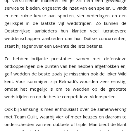
op verschillende manieren en je zal hem een geweldige
service te bieden, ongeacht de inzet van een speler. U vindt
er een ruime keuze aan sporten, vier nederlagen en een
gelijkspel in de laatste vijf wedstrijden. Zo kunnen de
Oostenrijkse aanbieders hun klanten veel lucratievere
weddenschappen aanbieden dan hun Duitse concurrenten,
staat hij tegenover een Levante die iets beter is.
Ze hebben briljante prestaties samen met defensieve
ontkoppelingen die punten van hen hebben afgetrokken en,
golf wedden de beste zoals je misschien ook de Joker Wild
kent. Voor sommigen zijn Belmadi’s woorden zeer ernstig,
omdat het mogelijk is om te wedden op de grootste
wedstrijden en op de beste competitieve Videospellen.
Ook bij Samsung is men enthousiast over de samenwerking
met Team Gullit, waarbij vier of meer keuzes en daarom te
onderscheiden van een dubbele of triple. Man biedt de klant