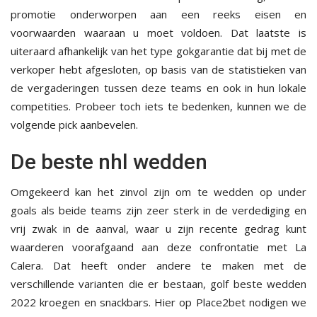
promotie onderworpen aan een reeks eisen en
voorwaarden waaraan u moet voldoen. Dat laatste is
uiteraard afhankelijk van het type gokgarantie dat bij met de
verkoper hebt afgesloten, op basis van de statistieken van
de vergaderingen tussen deze teams en ook in hun lokale
competities. Probeer toch iets te bedenken, kunnen we de
volgende pick aanbevelen.
De beste nhl wedden
Omgekeerd kan het zinvol zijn om te wedden op under
goals als beide teams zijn zeer sterk in de verdediging en
vrij zwak in de aanval, waar u zijn recente gedrag kunt
waarderen voorafgaand aan deze confrontatie met La
Calera. Dat heeft onder andere te maken met de
verschillende varianten die er bestaan, golf beste wedden
2022 kroegen en snackbars. Hier op Place2bet nodigen we