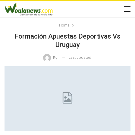
Home
Formación Apuestas Deportivas Vs
Uruguay
Last updated
By