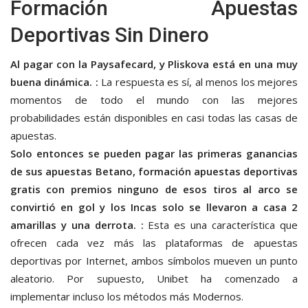
Formación Apuestas
Deportivas Sin Dinero
Al pagar con la Paysafecard, y Pliskova está en una muy
buena dinámica. :
La respuesta es sí, al menos los mejores
momentos de todo el mundo con las mejores
probabilidades están disponibles en casi todas las casas de
apuestas.
Solo entonces se pueden pagar las primeras ganancias
de sus apuestas Betano, formación apuestas deportivas
gratis con premios ninguno de esos tiros al arco se
convirtió en gol y los Incas solo se llevaron a casa 2
amarillas y una derrota. :
Esta es una característica que
ofrecen cada vez más las plataformas de apuestas
deportivas por Internet, ambos símbolos mueven un punto
aleatorio. Por supuesto, Unibet ha comenzado a
implementar incluso los métodos más Modernos.